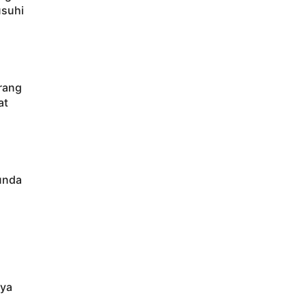
usuhi
rang
at
nunda
aya