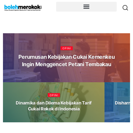
OPINI
Perumusan Kebijakan Cukai Kemenkeu
Ingin Menggencet Petani Tembakau
OPINI
Dinamika dan Dilema Kebijakan Tarif
Disharmo
Cukai Rokok di Indonesia