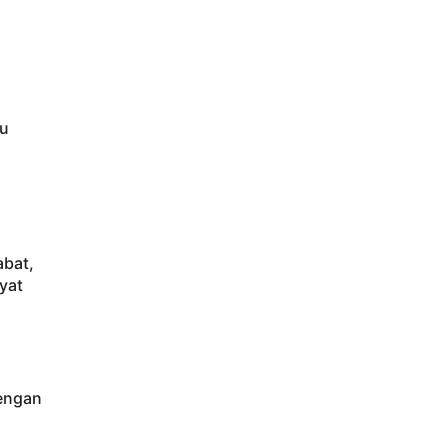
au
abat,
yat
engan