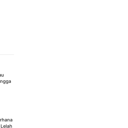
au
ingga
erhana
 Lelah