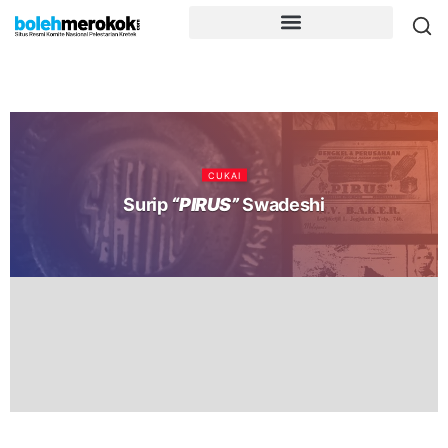
CUKAI
Surip
“PIRUS”
Swadeshi