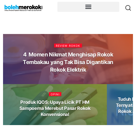
REVIEW ROKOK
4 Momen Nikmat Menghisap Rokok
Tembakau yang Tak Bisa Digantikan
Rokok Elektrik
OPINI
Tuduh R
Produk IQOS: Upaya Licik PT HM
Ternyata
Sampoerna Merebut Pasar Rokok
Rokok J
Konvensional