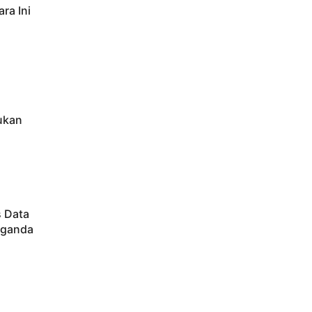
ra Ini
ukan
s Data
aganda