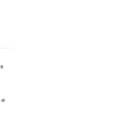
ng
 di