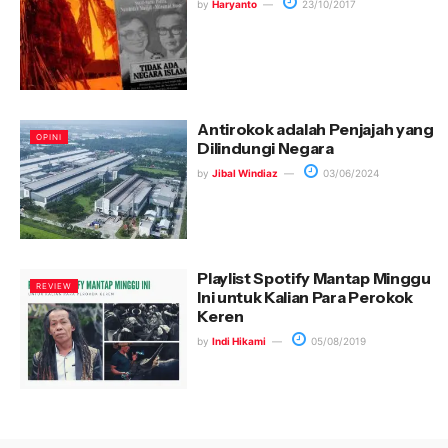
by
Haryanto
23/10/2017
Antirokok adalah Penjajah yang
OPINI
Dilindungi Negara
by
Jibal Windiaz
03/06/2024
Playlist Spotify Mantap Minggu
REVIEW
Ini untuk Kalian Para Perokok
Keren
by
Indi Hikami
05/08/2019