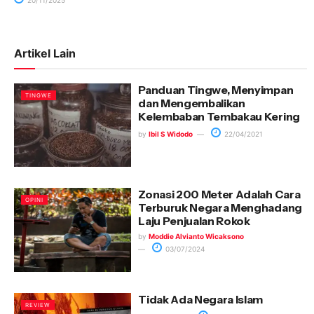
Artikel Lain
Panduan Tingwe, Menyimpan
TINGWE
dan Mengembalikan
Kelembaban Tembakau Kering
by
Ibil S Widodo
22/04/2021
Zonasi 200 Meter Adalah Cara
OPINI
Terburuk Negara Menghadang
Laju Penjualan Rokok
by
Moddie Alvianto Wicaksono
03/07/2024
Tidak Ada Negara Islam
REVIEW