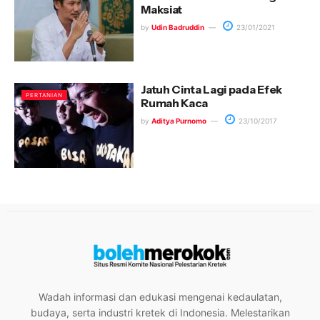
Maksiat
by
Udin Badruddin
23/01/2021
Jatuh Cinta Lagi pada Efek
PERTANIAN
Rumah Kaca
by
Aditya Purnomo
23/10/2017
Wadah informasi dan edukasi mengenai kedaulatan,
budaya, serta industri kretek di Indonesia. Melestarikan