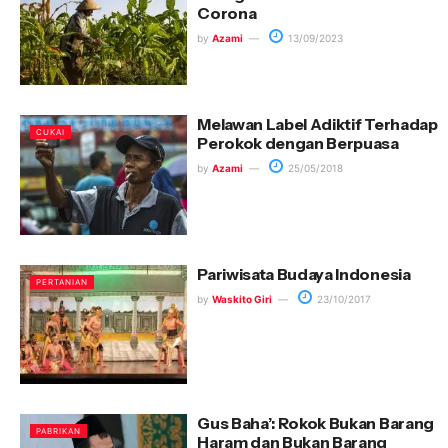
Corona
by
Azami
13/09/2023
Melawan Label Adiktif Terhadap
CUKAI
Perokok dengan Berpuasa
by
Azami
25/05/2018
Pariwisata Budaya Indonesia
PERTANIAN
by
Waskito Giri
23/10/2017
Gus Baha’: Rokok Bukan Barang
PABRIKAN
Haram dan Bukan Barang