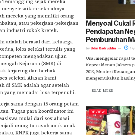
ten Temanggung sejak mereka
 menyelesaikan sekolahnya.
ah mereka yang memiliki orang
Menyoal Cukai R
mbakau, atau pekerjaan-pekerjaan
n industri rokok kretek.
Pendapatan Neg
Pembunuhan M
uhi adalah berasal dari keluarga
edua, lolos seleksi tertulis yang
by
Udin Badruddin
17/
 kompeten mengadakan ujian
Usai menggelar rapat te
Menengah Kejuruan (SMK) di
Kepresidenan Jakarta p
ak terjaring dan berhak
2019, Menteri Keuangan
s seleksi. Alasan kami
mengemukakan hasilnya.
h di SMK adalah agar setelah
READ MORE
an yang memadai bisa terpenuhi.
erja sama dengan 15 orang petani
tan. Tugas para koordinator ini
REVIEW
asiswa mulai dari sosialisasi
menjadi orang tua asuh anak-anak
bakau, KNPK juga bekerja sama