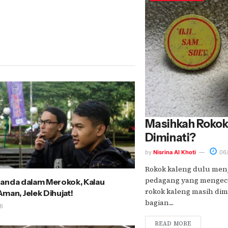
Masihkah Rokok
Diminati?
by
Nisrina Al Khoti
06/
Rokok kaleng dulu men
pedagang yang mengece
anda dalam Merokok, Kalau
rokok kaleng masih dim
man, Jelek Dihujat!
bagian....
6
READ MORE