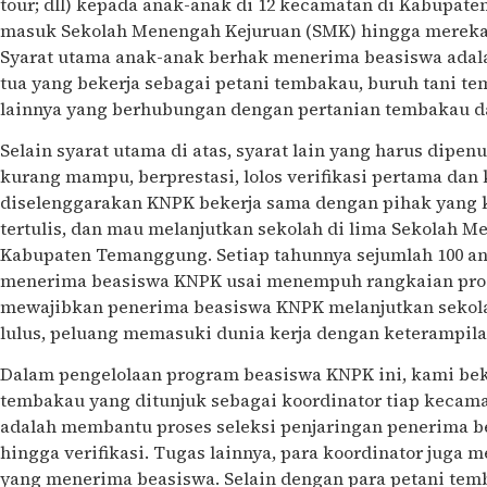
tour; dll) kepada anak-anak di 12 kecamatan di Kabupa
masuk Sekolah Menengah Kejuruan (SMK) hingga mereka
Syarat utama anak-anak berhak menerima beasiswa adal
tua yang bekerja sebagai petani tembakau, buruh tani te
lainnya yang berhubungan dengan pertanian tembakau da
Selain syarat utama di atas, syarat lain yang harus dipen
kurang mampu, berprestasi, lolos verifikasi pertama dan k
diselenggarakan KNPK bekerja sama dengan pihak yang
tertulis, dan mau melanjutkan sekolah di lima Sekolah 
Kabupaten Temanggung. Setiap tahunnya sejumlah 100 an
menerima beasiswa KNPK usai menempuh rangkaian prose
mewajibkan penerima beasiswa KNPK melanjutkan sekola
lulus, peluang memasuki dunia kerja dengan keterampil
Dalam pengelolaan program beasiswa KNPK ini, kami bek
tembakau yang ditunjuk sebagai koordinator tiap kecama
adalah membantu proses seleksi penjaringan penerima be
hingga verifikasi. Tugas lainnya, para koordinator juga 
yang menerima beasiswa. Selain dengan para petani tem