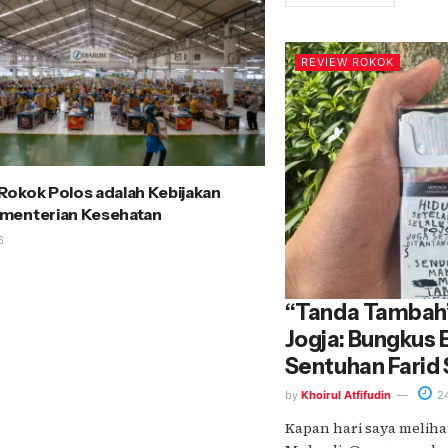
REVIEW ROKOK
okok Polos adalah Kebijakan
menterian Kesehatan
6
“Tanda Tambah”
Jogja: Bungkus 
Sentuhan Farid S
by
Khoirul Atfifudin
24
Kapan hari saya meliha