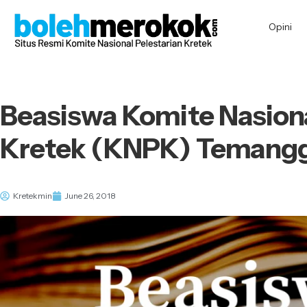
Opini
Beasiswa Komite Nasiona
Kretek (KNPK) Temang
Kretekmin
June 26, 2018