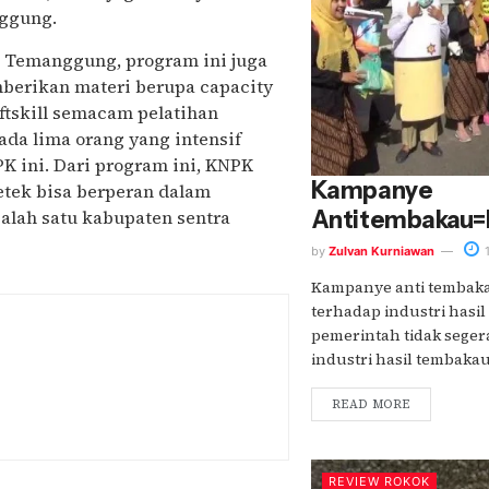
ggung.
 Temanggung, program ini juga
rikan materi berupa capacity
ftskill semacam pelatihan
ada lima orang yang intensif
 ini. Dari program ini, KNPK
Kampanye
etek bisa berperan dalam
Antitembakau=
alah satu kabupaten sentra
by
Zulvan Kurniawan
1
Kampanye anti tembakau
terhadap industri hasi
pemerintah tidak segera
industri hasil tembakau..
READ MORE
REVIEW ROKOK