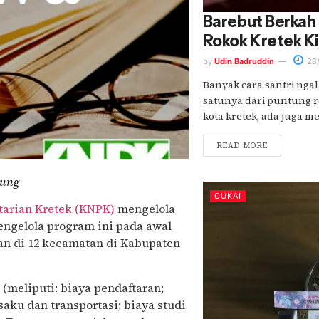
Barebut Berkah 
Rokok Kretek Ki
by
Udin Badruddin
28/
Banyak cara santri ngal
satunya dari puntung r
kota kretek, ada juga me
READ MORE
gung
CUKAI
tarian Kretek (KNPK)
mengelola
ngelola program ini pada awal
kan di 12 kecamatan di Kabupaten
(meliputi: biaya pendaftaran;
aku dan transportasi; biaya studi