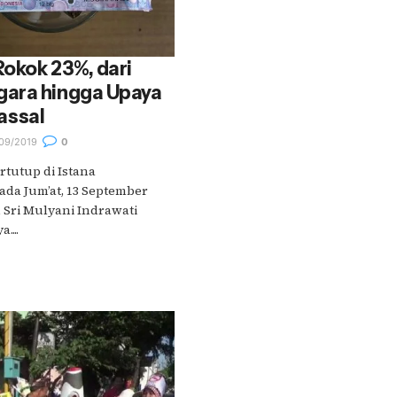
okok 23%, dari
ara hingga Upaya
assal
09/2019
0
rtutup di Istana
ada Jum’at, 13 September
 Sri Mulyani Indrawati
...