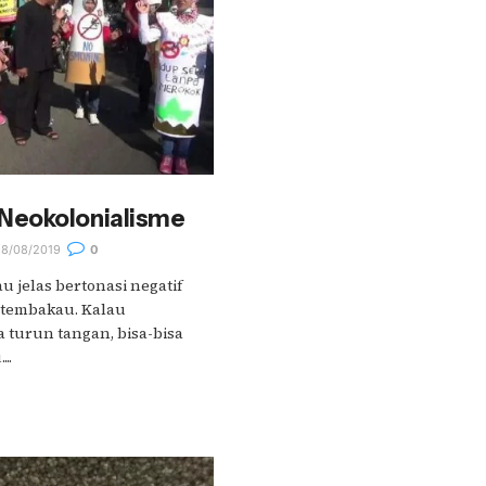
Neokolonialisme
8/08/2019
0
 jelas bertonasi negatif
l tembakau. Kalau
 turun tangan, bisa-bisa
..