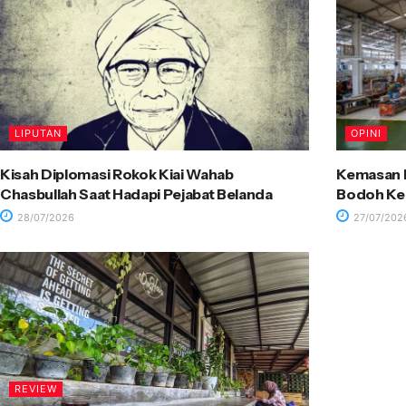
LIPUTAN
OPINI
Kisah Diplomasi Rokok Kiai Wahab
Kemasan R
Chasbullah Saat Hadapi Pejabat Belanda
Bodoh Ke
28/07/2026
27/07/202
REVIEW