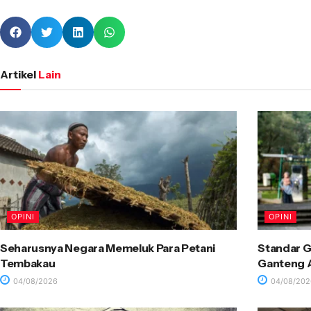
Artikel
Lain
OPINI
OPINI
Seharusnya Negara Memeluk Para Petani
Standar G
Tembakau
Ganteng A
04/08/2026
04/08/202