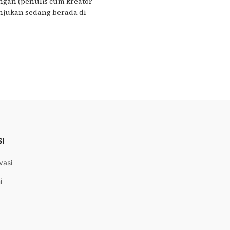
gan (penulis cum kreator
njukan sedang berada di
I
vasi
i