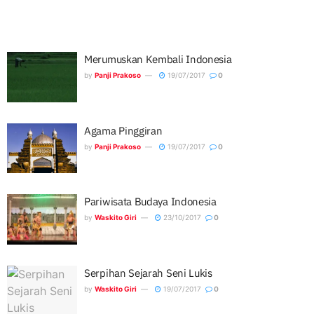
Merumuskan Kembali Indonesia
by
Panji Prakoso
19/07/2017
0
Agama Pinggiran
by
Panji Prakoso
19/07/2017
0
Pariwisata Budaya Indonesia
by
Waskito Giri
23/10/2017
0
Serpihan Sejarah Seni Lukis
by
Waskito Giri
19/07/2017
0