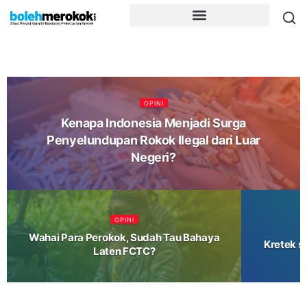
OPINI
Kenapa Indonesia Menjadi Surga
Penyelundupan Rokok Ilegal dari Luar
Negeri?
OPINI
Wahai Para Perokok, Sudah Tau Bahaya
Kretek s
Laten FCTC?