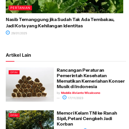
PERTANIAN
Nasib Temanggung jika Sudah Tak Ada Tembakau,
Jadi Kota yang Kehilangan Identitas
29/01/2025
Artikel Lain
Rancangan Peraturan
OPINI
Pemerintah Kesehatan
Mematikan Kemeriahan Konser
Musik di Indonesia
by
Moddie Alvianto Wicaksono
17/11/2023
Memori Kelam TNI ke Ranah
OPINI
Sipil, Petani Cengkeh Jadi
Korban