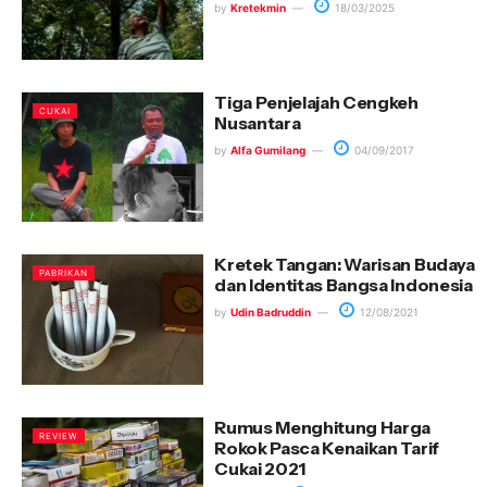
by
Kretekmin
18/03/2025
Tiga Penjelajah Cengkeh
CUKAI
Nusantara
by
Alfa Gumilang
04/09/2017
Kretek Tangan: Warisan Budaya
PABRIKAN
dan Identitas Bangsa Indonesia
by
Udin Badruddin
12/08/2021
Rumus Menghitung Harga
REVIEW
Rokok Pasca Kenaikan Tarif
Cukai 2021