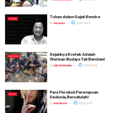
Tuhan dalam Sajak Rendra
CUKAI
by
Haryanto
29/01/2024
Sejatinya Kretek Adalah
REVIEW
Warisan Budaya Tak Bendawi
by
Udin Badruddin
13/05/2019
Para Perokok Perempuan
OPINI
Sedunia, Bersatulah!
by
Indi Hikami
09/03/2019