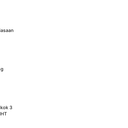
iasaan
ng
okok 3
IHT