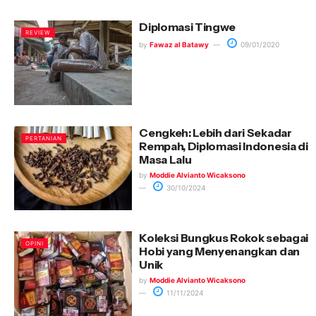
Diplomasi Tingwe
REVIEW
by
Fawaz al Batawy
09/01/2020
Cengkeh: Lebih dari Sekadar
PERTANIAN
Rempah, Diplomasi Indonesia di
Masa Lalu
by
Moddie Alvianto Wicaksono
30/10/2024
Koleksi Bungkus Rokok sebagai
OPINI
Hobi yang Menyenangkan dan
Unik
by
Moddie Alvianto Wicaksono
11/11/2024