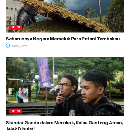
OPINI
Seharusnya Negara Memeluk Para Petani Tembakau
04/08/2026
OPINI
Standar Ganda dalam Merokok, Kalau Ganteng Aman,
Jelek Dihujat!