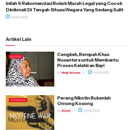
Inilah 6 Rekomendasi Rokok Murah Legal yang Cocok
Dinikmati Di Tengah Situasi Negara Yang Sedang Sulit
24/07/2026
Artikel Lain
Cengkeh, Rempah Khas
REVIEW
Nusantara untuk Membantu
Proses Kelahiran Bayi
by
Nody Arizona
11/05/2022
Perang Nikotin Bukanlah
PERTANIAN
Omong Kosong
by
Azami
03/05/2018