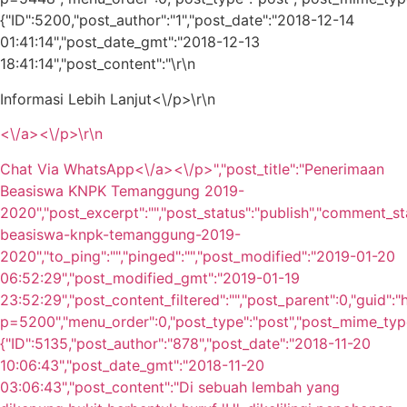
{"ID":5200,"post_author":"1","post_date":"2018-12-14
01:41:14","post_date_gmt":"2018-12-13
18:41:14","post_content":"
\r\n
Informasi Lebih Lanjut<\/p>\r\n
<\/a><\/p>\r\n
Chat Via WhatsApp<\/a><\/p>","post_title":"Penerimaan
Beasiswa KNPK Temanggung 2019-
2020","post_excerpt":"","post_status":"publish","comment_s
beasiswa-knpk-temanggung-2019-
2020","to_ping":"","pinged":"","post_modified":"2019-01-20
06:52:29","post_modified_gmt":"2019-01-19
23:52:29","post_content_filtered":"","post_parent":0,"guid":
p=5200","menu_order":0,"post_type":"post","post_mime_type":
{"ID":5135,"post_author":"878","post_date":"2018-11-20
10:06:43","post_date_gmt":"2018-11-20
03:06:43","post_content":"Di sebuah lembah yang