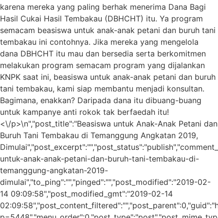
karena mereka yang paling berhak menerima Dana Bagi
Hasil Cukai Hasil Tembakau (DBHCHT) itu. Ya program
semacam beasiswa untuk anak-anak petani dan buruh tani
tembakau ini contohnya. Jika mereka yang mengelola
dana DBHCHT itu mau dan bersedia serta berkomitmen
melakukan program semacam program yang dijalankan
KNPK saat ini, beasiswa untuk anak-anak petani dan buruh
tani tembakau, kami siap membantu menjadi konsultan.
Bagimana, enakkan? Daripada dana itu dibuang-buang
untuk kampanye anti rokok tak berfaedah itu!
<\/p>\n","post_title":"Beasiswa untuk Anak-Anak Petani dan
Buruh Tani Tembakau di Temanggung Angkatan 2019,
Dimulai","post_excerpt":"","post_status":"publish","comment
untuk-anak-anak-petani-dan-buruh-tani-tembakau-di-
temanggung-angkatan-2019-
dimulai","to_ping":"","pinged":"","post_modified":"2019-02-
14 09:09:58","post_modified_gmt":"2019-02-14
02:09:58","post_content_filtered":"","post_parent":0,"guid":
p=5448","menu_order":0,"post_type":"post","post_mime_type":