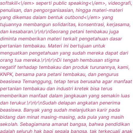
softskill<\/em> seperti
public speaking<\/em>, videografi,
penulisan, dan pengorganisasian, hingga materi-materi
yang dikemas dalam bentuk
outbond<\/em> yang
tujuannya membangun solidaritas, konsentrasi, kerjasama,
dan kesabaran.\r\n\r\nSeorang petani tembakau juga
diminta memberikan materi terkait pengetahuan dasar
pertanian tembakau. Materi ini bertujuan untuk
menguatkan pengetahuan yang sudah mereka dapat dari
orang tua mereka.\r\n\r\nDi tengah hembusan stigma
negatif terhadap tembakau dan produk turunannya, kami,
KNPK, bersama para petani tembakau, dan pengurus
beasiswa Temanggung, tetap terus berusaha agar manfaat
pertanian tembakau dan industri kretek bisa terus
memberikan manfaat dalam jangkauan yang semakin luas
dan terukur.\r\n\r\nSudah delapan angkatan penerima
beasiswa. Banyak yang sudah melanjutkan karir pada
bidang dan minat masing-masing, ada pula yang masih
sekolah. Sebagiamana amanat bangsa, bahwa pendidikan
adalah seluruh hak bagi segala bangsa, tak terkecuali anak