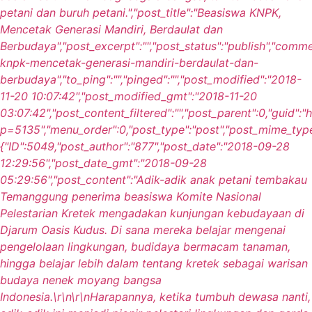
petani dan buruh petani.","post_title":"Beasiswa KNPK,
Mencetak Generasi Mandiri, Berdaulat dan
Berbudaya","post_excerpt":"","post_status":"publish","comm
knpk-mencetak-generasi-mandiri-berdaulat-dan-
berbudaya","to_ping":"","pinged":"","post_modified":"2018-
11-20 10:07:42","post_modified_gmt":"2018-11-20
03:07:42","post_content_filtered":"","post_parent":0,"guid":
p=5135","menu_order":0,"post_type":"post","post_mime_type":
{"ID":5049,"post_author":"877","post_date":"2018-09-28
12:29:56","post_date_gmt":"2018-09-28
05:29:56","post_content":"Adik-adik anak petani tembakau
Temanggung penerima beasiswa Komite Nasional
Pelestarian Kretek mengadakan kunjungan kebudayaan di
Djarum Oasis Kudus. Di sana mereka belajar mengenai
pengelolaan lingkungan, budidaya bermacam tanaman,
hingga belajar lebih dalam tentang kretek sebagai warisan
budaya nenek moyang bangsa
Indonesia.\r\n\r\nHarapannya, ketika tumbuh dewasa nanti,