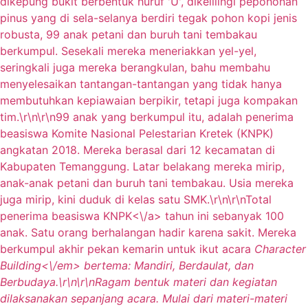
dikepung bukit berbentuk huruf 'U', dikelilingi pepohonan
pinus yang di sela-selanya berdiri tegak pohon kopi jenis
robusta, 99 anak petani dan buruh tani tembakau
berkumpul. Sesekali mereka meneriakkan yel-yel,
seringkali juga mereka berangkulan, bahu membahu
menyelesaikan tantangan-tantangan yang tidak hanya
membutuhkan kepiawaian berpikir, tetapi juga kompakan
tim.\r\n\r\n99 anak yang berkumpul itu, adalah penerima
beasiswa Komite Nasional Pelestarian Kretek (KNPK)
angkatan 2018. Mereka berasal dari 12 kecamatan di
Kabupaten Temanggung. Latar belakang mereka mirip,
anak-anak petani dan buruh tani tembakau. Usia mereka
juga mirip, kini duduk di kelas satu SMK.\r\n\r\nTotal
penerima
beasiswa KNPK<\/a> tahun ini sebanyak 100
anak. Satu orang berhalangan hadir karena sakit. Mereka
berkumpul akhir pekan kemarin untuk ikut acara
Character
Building<\/em> bertema: Mandiri, Berdaulat, dan
Berbudaya.\r\n\r\nRagam bentuk materi dan kegiatan
dilaksanakan sepanjang acara. Mulai dari materi-materi