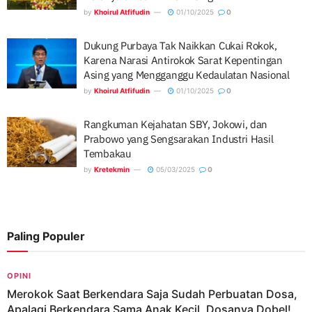
by
Khoirul Atfifudin
01/10/2025
0
Dukung Purbaya Tak Naikkan Cukai Rokok,
Karena Narasi Antirokok Sarat Kepentingan
Asing yang Mengganggu Kedaulatan Nasional
by
Khoirul Atfifudin
01/10/2025
0
Rangkuman Kejahatan SBY, Jokowi, dan
Prabowo yang Sengsarakan Industri Hasil
Tembakau
by
Kretekmin
05/03/2025
0
Paling Populer
OPINI
Merokok Saat Berkendara Saja Sudah Perbuatan Dosa,
Apalagi Berkendara Sama Anak Kecil, Dosanya Dobel!