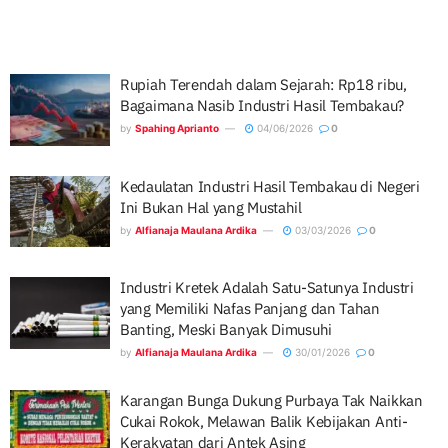
Rupiah Terendah dalam Sejarah: Rp18 ribu,
Bagaimana Nasib Industri Hasil Tembakau?
by
Spahing Aprianto
04/06/2026
0
Kedaulatan Industri Hasil Tembakau di Negeri
Ini Bukan Hal yang Mustahil
by
Alfianaja Maulana Ardika
03/03/2026
0
Industri Kretek Adalah Satu-Satunya Industri
yang Memiliki Nafas Panjang dan Tahan
Banting, Meski Banyak Dimusuhi
by
Alfianaja Maulana Ardika
30/01/2026
0
Karangan Bunga Dukung Purbaya Tak Naikkan
Cukai Rokok, Melawan Balik Kebijakan Anti-
Kerakyatan dari Antek Asing