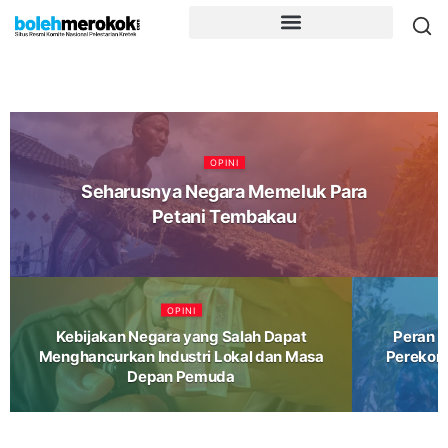
OPINI
Seharusnya Negara Memeluk Para
Petani Tembakau
OPINI
Kebijakan Negara yang Salah Dapat
Peran I
Menghancurkan Industri Lokal dan Masa
Perekon
Depan Pemuda