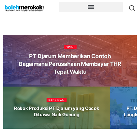
OPINI
PT Djarum Memberikan Contoh
Bagaimana Perusahaan Membayar THR
Tepat Waktu
PABRIKAN
Rokok Produksi PT Djarum yang Cocok
PT. Dj
Dibawa Naik Gunung
Langka