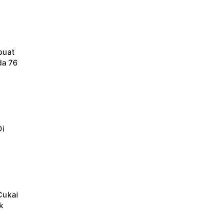
buat
da 76
Di
Cukai
k