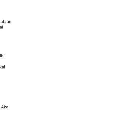
yataan
al
dhi
kai
 Akal