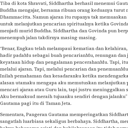
Tiba di kota Shravati, Siddhartha berhasil menemui Gaut
Buddha mengajar, bersama ribuan orang keduanya turut
Dhammacitta. Namun ajaran itu rupanya tak memuaskan 
untuk melanjutkan pencarian spiritualnya ketika Govind
menjadi murid Buddha. Siddhartha dan Govinda pun berpi
menempuh jalan takdirnya masing-masing.
“Benar, Engkau telah melampaui kematian dan kelahiran,
hadir padaMu sebagai buah pencarianMu, renungan dan ja
keyataan hidup dan pengalaman pencerahanMu. Tapi, itu
melalui ajaran. Tapi, melalui pencarian dan penemuanMu 
Inilah pemahaman dan kesadaranku ketika mendengarkan
alasan utamaku mengapa aku memutuskan melanjutkan pe
mencari ajaran atau Guru lain, tapi justru meninggalkan
Aku bermaksud meraih tujuanku sendiri dengan jalanku”
Gautama pagi itu di Taman Jeta.
Sementara, Pangeran Gautama memperingatkan Siddhar
sangatlah luarbiasa sekaligus berbahaya. Siddhartha, m
bahwa kebenaran sejati dan kebijaksanaan itu tidak pern