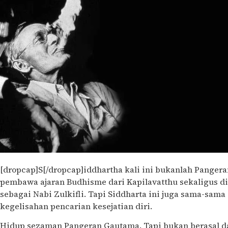
[dropcap]S[/dropcap]iddhartha kali ini bukanlah Pangera
pembawa ajaran Budhisme dari Kapilavatthu sekaligus d
sebagai Nabi Zulkifli. Tapi Siddharta ini juga sama-sam
kegelisahan pencarian kesejatian diri.
Hidup sezaman Pangeran Gautama. Tapi bukan berasal dar