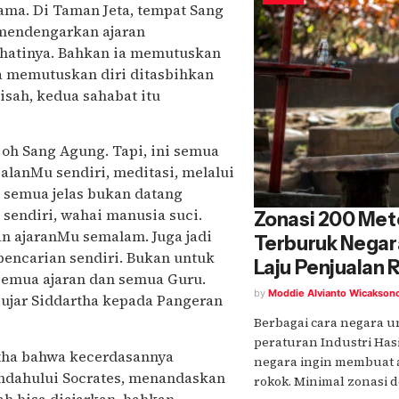
ama. Di Taman Jeta, tempat Sang
 mendengarkan ajaran
hatinya. Bahkan ia memutuskan
a memutuskan diri ditasbihkan
sah, kedua sahabat itu
 oh Sang Agung. Tapi, ini semua
lanMu sendiri, meditasi, melalui
 semua jelas bukan datang
sendiri, wahai manusia suci.
Zonasi 200 Met
 ajaranMu semalam. Juga jadi
Terburuk Nega
ncarian sendiri. Bukan untuk
Laju Penjualan 
 semua ajaran dan semua Guru.
by
Moddie Alvianto Wicakson
 ujar Siddartha kepada Pangeran
Berbagai cara negara 
peraturan Industri Has
tha bahwa kecerdasannya
negara ingin membuat 
endahului Socrates, menandaskan
rokok. Minimal zonasi de
ah bisa diajarkan, bahkan