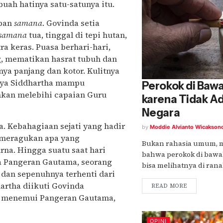
buah hatinya satu-satunya itu.
upan
samana
. Govinda setia
samana
tua, tinggal di tepi hutan,
ra keras. Puasa berhari-hari,
g, mematikan hasrat tubuh dan
ya panjang dan kotor. Kulitnya
lnya Siddhartha mampu
Perokok di Baw
ahkan melebihi capaian Guru
karena Tidak A
Negara
a. Kebahagiaan sejati yang hadir
by
Moddie Alvianto Wicakson
i meragukan apa yang
Bukan rahasia umum, me
na. Hingga suatu saat hari
bahwa perokok di bawa
a Pangeran Gautama, seorang
bisa melihatnya di ranah
 dan sepenuhnya terhenti dari
artha diikuti Govinda
READ MORE
i menemui Pangeran Gautama,
OPINI