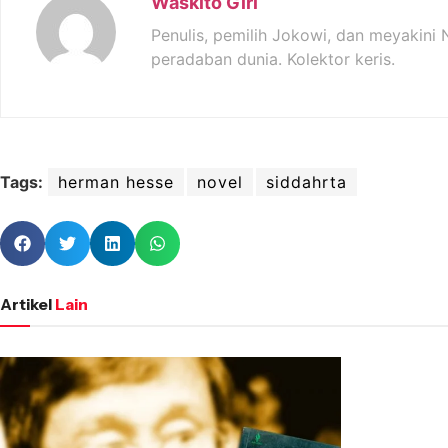
Waskito Giri
Penulis, pemilih Jokowi, dan meyakini 
peradaban dunia. Kolektor keris.
Tags:
herman hesse
novel
siddahrta
Artikel
Lain