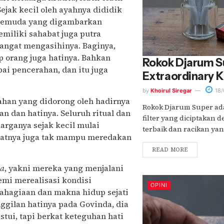
 Sejak kecil oleh ayahnya dididik
k pemuda yang digambarkan
miliki sahabat juga putra
sangat mengasihinya. Baginya,
 orang juga hatinya. Bahkan
Rokok Djarum S
ai pencerahan, dan itu juga
Extraordinary K
by
Khoirul Siregar
18/
ahan yang didorong oleh hadirnya
Rokok Djarum Super ada
an dan hatinya. Seluruh ritual dan
filter yang diciptakan
arganya sejak kecil mulai
terbaik dan racikan yang
abatnya juga tak mampu meredakan
READ MORE
a
, yakni mereka yang menjalani
emi merealisasi kondisi
OPINI
bahagiaan dan makna hidup sejati
ggilan hatinya pada Govinda, dia
tui, tapi berkat keteguhan hati