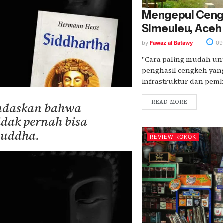
Mengepul Ceng
Simeuleu, Aceh
by
Fawaz al Batawy
09
"Cara paling mudah unt
penghasil cengkeh yang b
infrastruktur dan pemba
READ MORE
andaskan bahwa
idak pernah bisa
Buddha.
REVIEW ROKOK