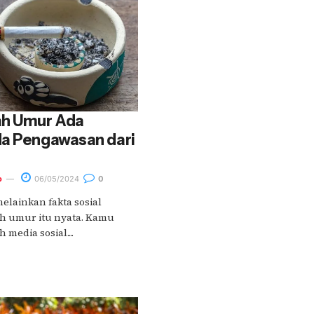
ah Umur Ada
da Pengawasan dari
o
06/05/2024
0
lainkan fakta sosial
h umur itu nyata. Kamu
 media sosial....