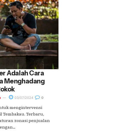
er Adalah Cara
ra Menghadang
Rokok
o
03/07/2024
0
untuk mengintervensi
il Tembakau. Terbaru,
aturan zonasi penjualan
ngan....