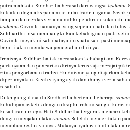
putra mahkota. Siddhartha berasal dari wangsa
brahmin
.
ketaatan dogmatis pada nilai-nilai tradisi agama. Soso
tampan dan cerdas serta memiliki pendirian kokoh itu me
brahmin
. Govinda namanya, yang sepenuh hati dan tulus 
Siddhartha bisa membangkitkan kebahagiaan pada setiap
Govinda meyakini sahabatnya itu suatu saat pasti mencap
berarti akan membawa pencerahan dirinya.
Ironisnya, Siddhartha tak merasakan kebahagiaan. Keres
pertanyaan dan pencarian dirinya terus saja merajai pikir
ritus pengorbanan tradisi Hinduisme yang diajarkan kelu
dipertanyakan. Kasih sayang ayah dan ibunya serta sah
resah itu.
Di tengah gulana itu Siddhartha bertemu beberapa
saman
kehidupan asketis dengan disiplin rohani sangat keras d
kesadaran nir-ego. Hati Siddhartha tergerak mencari ke
dengan menjalani laku
samana
. Setelah menceritakan pan
memohon restu ayahnya. Mulanya ayahnya tentu tak meres