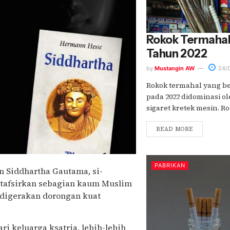
Rokok Termahal 
Tahun 2022
by
Mustangin AW
24/
Rokok termahal yang be
pada 2022 didominasi o
sigaret kretek mesin. Ro
READ MORE
PABRIKAN
n Siddhartha Gautama, si-
itafsirkan sebagian kaum Muslim
a digerakan dorongan kuat
i keluarga ksatria, lebih-lebih