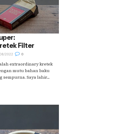
uper:
retek Filter
08/2022
0
lah extraordinary kretek
 dengan mutu bahan baku
 sempurna. Saya lahir....