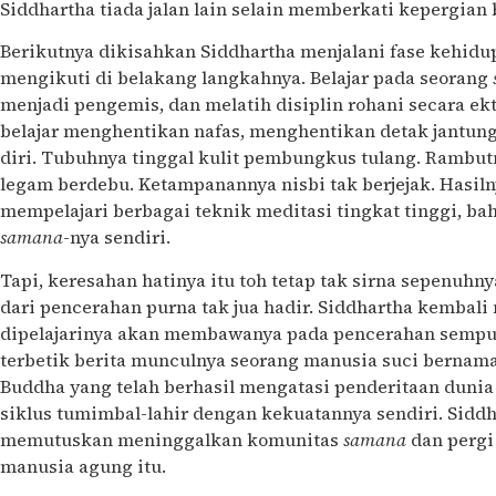
Siddhartha tiada jalan lain selain memberkati kepergian 
Berikutnya dikisahkan Siddhartha menjalani fase kehid
mengikuti di belakang langkahnya. Belajar pada seorang
menjadi pengemis, dan melatih disiplin rohani secara ekt
belajar menghentikan nafas, menghentikan detak jantun
diri. Tubuhnya tinggal kulit pembungkus tulang. Rambutn
legam berdebu. Ketampanannya nisbi tak berjejak. Hasi
mempelajari berbagai teknik meditasi tingkat tinggi, b
samana
-nya sendiri.
Tapi, keresahan hatinya itu toh tetap tak sirna sepenuhny
dari pencerahan purna tak jua hadir. Siddhartha kembal
dipelajarinya akan membawanya pada pencerahan sempur
terbetik berita munculnya seorang manusia suci bernam
Buddha yang telah berhasil mengatasi penderitaan dunia
siklus tumimbal-lahir dengan kekuatannya sendiri. Siddh
memutuskan meninggalkan komunitas
samana
dan perg
manusia agung itu.