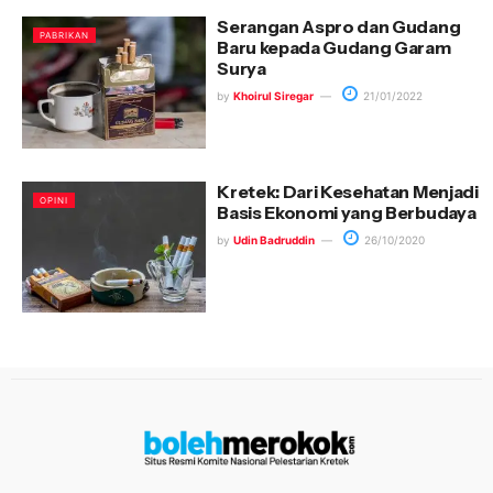
Serangan Aspro dan Gudang
PABRIKAN
Baru kepada Gudang Garam
Surya
by
Khoirul Siregar
21/01/2022
Kretek: Dari Kesehatan Menjadi
OPINI
Basis Ekonomi yang Berbudaya
by
Udin Badruddin
26/10/2020