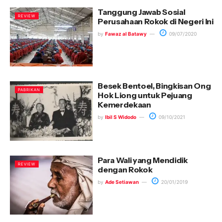
Tanggung Jawab Sosial
REVIEW
Perusahaan Rokok di Negeri Ini
by
Fawaz al Batawy
09/07/2020
Besek Bentoel, Bingkisan Ong
PABRIKAN
Hok Liong untuk Pejuang
Kemerdekaan
by
Ibil S Widodo
09/10/2021
Para Wali yang Mendidik
REVIEW
dengan Rokok
by
Ade Setiawan
20/01/2019