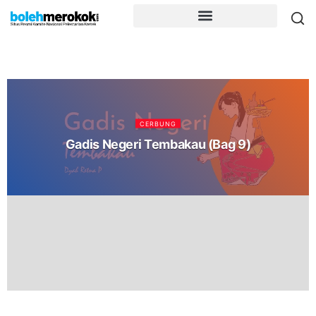
CERBUNG
Gadis Negeri Tembakau (Bag 9)