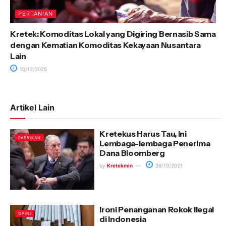
PERTANIAN
Kretek: Komoditas Lokal yang Digiring Bernasib Sama
dengan Kematian Komoditas Kekayaan Nusantara
Lain
10/12/2025
Artikel Lain
Kretekus Harus Tau, Ini
PABRIKAN
Lembaga-lembaga Penerima
Dana Bloomberg
by
Kretekmin
26/10/2021
Ironi Penanganan Rokok Ilegal
OPINI
di Indonesia