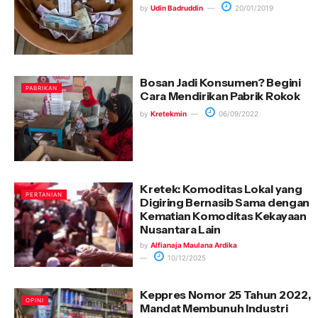
by
Udin Badruddin
20/01/2019
Bosan Jadi Konsumen? Begini
PABRIKAN
Cara Mendirikan Pabrik Rokok
by
Kretekmin
06/09/2022
Kretek: Komoditas Lokal yang
PERTANIAN
Digiring Bernasib Sama dengan
Kematian Komoditas Kekayaan
Nusantara Lain
by
Alfianaja Maulana Ardika
10/12/2025
Keppres Nomor 25 Tahun 2022,
OPINI
Mandat Membunuh Industri