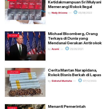
Ketidakmampuan Sri Mulyani
Memerangi Rokok Ilegal
by
Nody Arizona
05/08/2022
Michael Bloomberg, Orang
REVIEW
Terkaya di Dunia yang
Mendanai Gerakan Antirokok
by
Azami
25/05/2021
Cerita Mantan Narapidana,
LIPUTAN
Rokok Bisnis Berkah di Lapas
by
Sidratul Muntaha
07/12/2023
Menanti Pemerintah
CUKAI