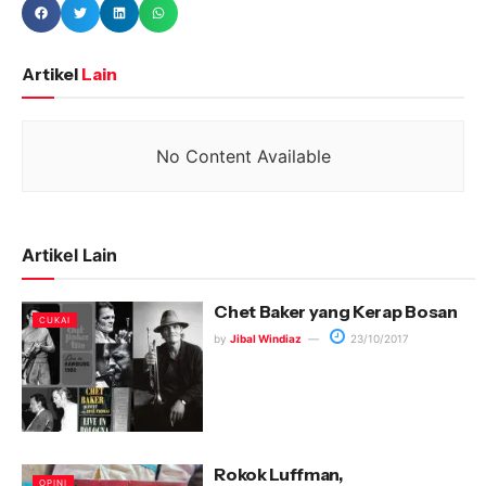
Artikel
Lain
No Content Available
Artikel Lain
Chet Baker yang Kerap Bosan
CUKAI
by
Jibal Windiaz
23/10/2017
Rokok Luffman,
OPINI