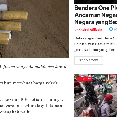
Bendera One Pi
Ancaman Negara
Negara yang S
by
Khoirul Atfifudin
07
Belakangan bendera One
Sejauh yang saya tahu,
para Nakama yang kerap
READ MORE
. Justru yang ada malah peredaran
REVIEW
ap tahun membuat harga rokok
ya sekitar 10% setiap tahunnya,
masyarakat. Belum lagi tekanan
merangkak naik.