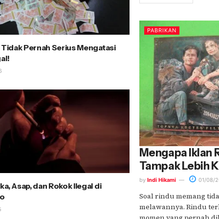
PABRIKAN
i Tidak Pernah Serius Mengatasi
al!
6
Mengapa Iklan 
Tampak Lebih K
by
Indi Hikami
01/08/2
a, Asap, dan Rokok Ilegal di
Soal rindu memang tida
o
melawannya. Rindu ter
5
momen yang pernah dile