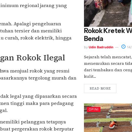
inimum regional jarang yang
emah. Apalagi pengeluaran
Rokok Kretek W
uhan tersier dan memiliki
u curah, rokok elektrik, hingga
Benda
by
Udin Badruddin
14/
gan Rokok Ilegal
Sejarah telah mencatat,
menemukan secara tida
dari tembakau dan ceng
ahwa menjual rokok yang resmi
kulit....
ipasarkannya tergolong murah dan
READ MORE
dak legal yang dipasarkan secara
umen tinggi maka para pedagang
gal.
OPINI
 memiliki pelanggan tetapnya
mbuat pergerakan rokok berputar