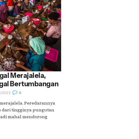
gal Merajalela,
egal Bertumbangan
6/2023
0
n merajalela. Peredarannya
s dari tingginya pungutan
njadi mahal mendorong