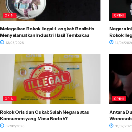
OPINI
OPINI
Melegalkan Rokok Ilegal: Langkah Realistis
Negara In
Menyelamatkan Industri Hasil Tembakau
Rokok Ileg
13/05/2026
14/04/202
OPINI
OPINI
Rokok Oris dan Cukai: Salah Negara atau
Antara Duk
Konsumen yang Masa Bodoh?
Wonosob
02/02/2026
31/07/202