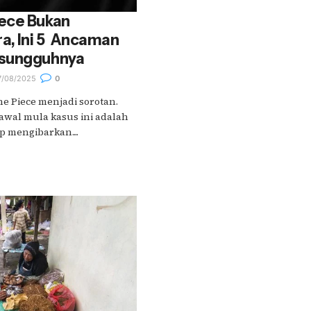
ece Bukan
, Ini 5 Ancaman
esungguhnya
/08/2025
0
 Piece menjadi sorotan.
 awal mula kasus ini adalah
 mengibarkan....