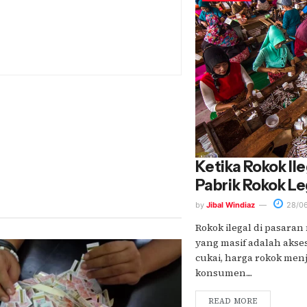
Ketika Rokok Ile
Pabrik Rokok L
by
Jibal Windiaz
28/0
Rokok ilegal di pasara
yang masif adalah akse
cukai, harga rokok me
konsumen....
READ MORE