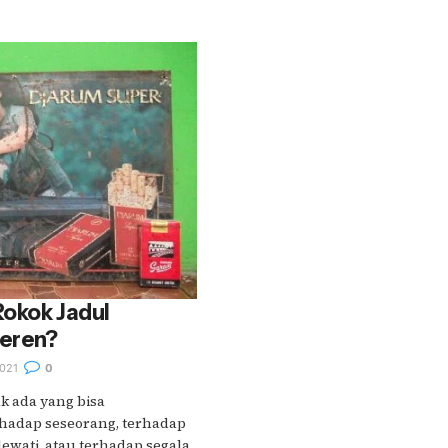
Rokok Jadul
eren?
021
0
k ada yang bisa
hadap seseorang, terhadap
wati, atau terhadap segala