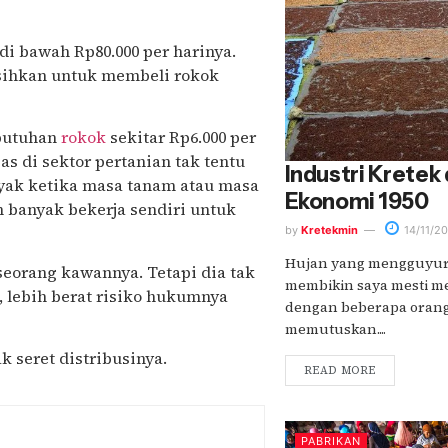
di bawah Rp80.000 per harinya.
sihkan untuk membeli rokok
ebutuhan
rokok
sekitar Rp6.000 per
as di sektor pertanian tak tentu
Industri Kretek 
nyak ketika masa tanam atau masa
Ekonomi 1950
 banyak bekerja sendiri untuk
by
Kretekmin
14/11/20
Hujan yang mengguyur 
seorang kawannya. Tetapi dia tak
membikin saya mesti m
, lebih berat risiko hukumnya
dengan beberapa orang 
memutuskan....
k seret distribusinya.
READ MORE
PABRIKAN