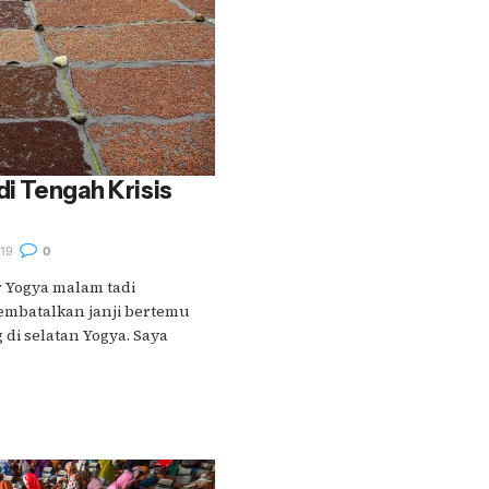
di Tengah Krisis
19
0
Yogya malam tadi
embatalkan janji bertemu
di selatan Yogya. Saya