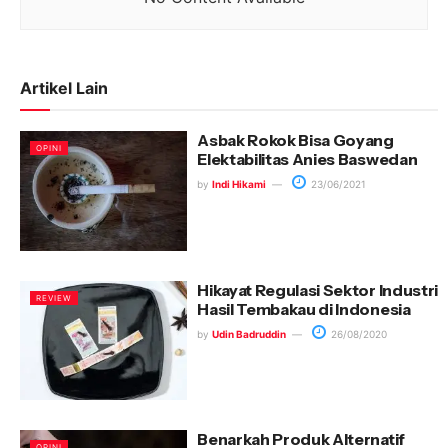
Artikel Lain
Asbak Rokok Bisa Goyang
OPINI
Elektabilitas Anies Baswedan
by
Indi Hikami
23/06/2021
Hikayat Regulasi Sektor Industri
REVIEW
Hasil Tembakau di Indonesia
by
Udin Badruddin
26/08/2020
Benarkah Produk Alternatif
OPINI