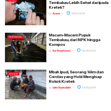
Tembakau Lebih Sehat daripada
Kretek?
by
Azami
20/01/2019
Macam-Macam Pupuk
PERTANIAN
Tembakau, dari NPK hingga
Kompos
by
Ika Puspitasari
05/08/2023
Mbah Ipud, Seorang ‘Alim dan
REVIEW
Cerdas yang Hobi Mengisap
Rokok Kretek
by
Udin Badruddin
24/05/2019