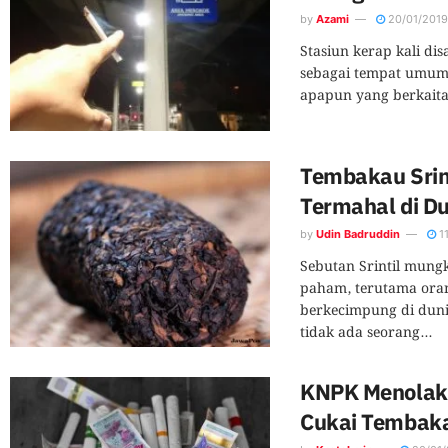
by
Azami
20/01/2019
Stasiun kerap kali di
sebagai tempat umum y
apapun yang berkaitan
Tembakau Srin
Termahal di D
by
Udin Badruddin
1
Sebutan Srintil mung
paham, terutama oran
berkecimpung di dun
tidak ada seorang...
KNPK Menolak S
Cukai Tembak