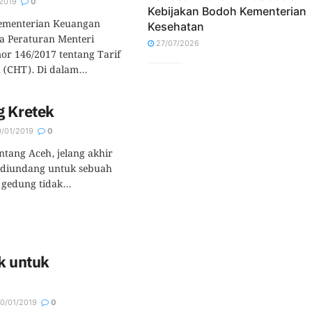
2019
0
Kebijakan Bodoh Kementerian
Kementerian Keuangan
Kesehatan
a Peraturan Menteri
27/07/2026
r 146/2017 tentang Tarif
(CHT). Di dalam...
g Kretek
/01/2019
0
entang Aceh, jelang akhir
 diundang untuk sebuah
 gedung tidak...
k untuk
0/01/2019
0