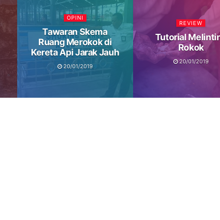
OPINI
REVIEW
Tawaran Skema
Tutorial Melinti
Ruang Merokok di
Rokok
Kereta Api Jarak Jauh
20/01/2019
20/01/2019