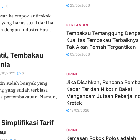
25/05/2026
0
sasar kelompok antirokok
ang harus steril dari hal
PERTANIAN
 dengan Industri Hasil...
Tembakau Temanggung Deng
Kualitas Tembakau Terbaiknya
Tak Akan Pernah Tergantikan
til, Tembakau
05/05/2026
unia
1/10/2023
0
OPINI
Jika Disahkan, Rencana Pemb
kin sudah banyak yang
Kadar Tar dan Nikotin Bakal
g yang sudah terbiasa
Mengancam Jutaan Pekerja Ind
ia pertembakauan. Namun,
Kretek
13/03/2026
implifikasi Tarif
au
OPINI
Kemasan Rokok Polos adalah