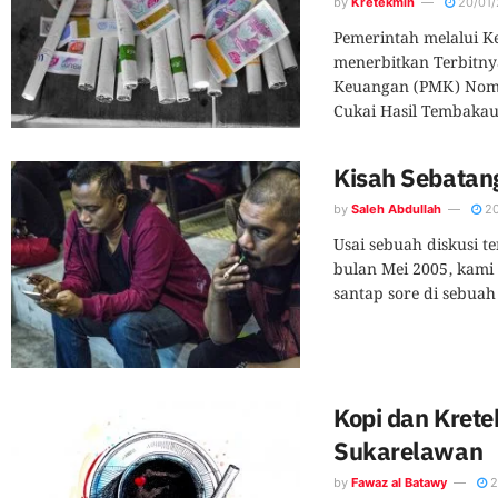
by
Kretekmin
20/01/
Pemerintah melalui 
menerbitkan Terbitny
Keuangan (PMK) Nomo
Cukai Hasil Tembakau 
Kisah Sebatan
by
Saleh Abdullah
20
Usai sebuah diskusi t
bulan Mei 2005, kami
santap sore di sebuah
Kopi dan Krete
Sukarelawan
by
Fawaz al Batawy
2