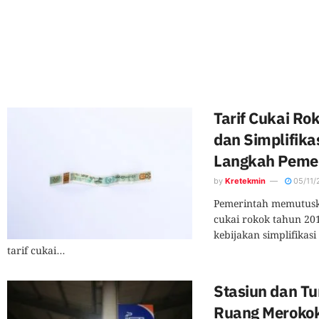
Tarif Cukai Ro
dan Simplifika
Langkah Pemer
by
Kretekmin
05/11/
Pemerintah memutuska
cukai rokok tahun 2
kebijakan simplifikasi
tarif cukai...
Stasiun dan T
Ruang Meroko