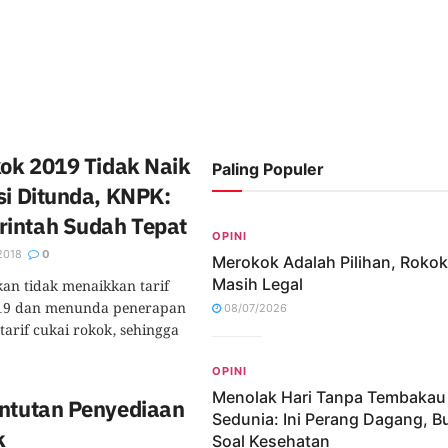
kok 2019 Tidak Naik
Paling Populer
si Ditunda, KNPK:
intah Sudah Tepat
OPINI
2018
0
Merokok Adalah Pilihan, Rokok
Masih Legal
n tidak menaikkan tarif
019 dan menunda penerapan
08/07/2026
 tarif cukai rokok, sehingga
OPINI
Menolak Hari Tanpa Tembakau
untutan Penyediaan
Sedunia: Ini Perang Dagang, B
k
Soal Kesehatan