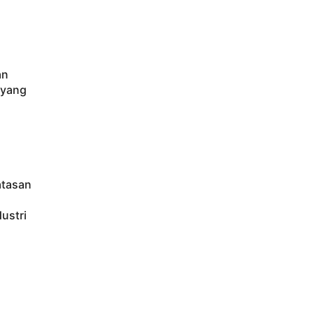
an
 yang
atasan
ustri