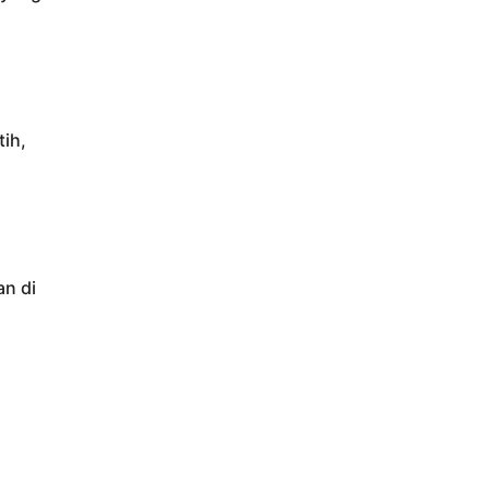
ih,
an di