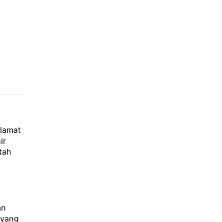
elamat
ir
tah
an
 yang