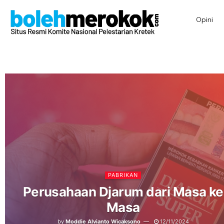
Opini
PABRIKAN
Perusahaan Djarum dari Masa ke
Masa
by
Moddie Alvianto Wicaksono
12/11/2024