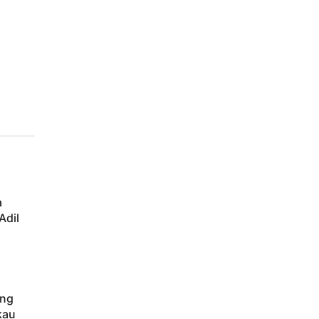
a
Adil
ung
kau