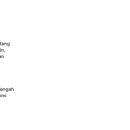
atang
in,
an
Tengah
omi