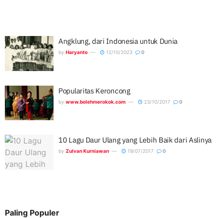
Angklung, dari Indonesia untuk Dunia
by
Haryanto
12/10/2023
0
Popularitas Keroncong
by
www.bolehmerokok.com
23/10/2017
0
10 Lagu Daur Ulang yang Lebih Baik dari Aslinya
by
Zulvan Kurniawan
19/07/2017
0
Paling Populer