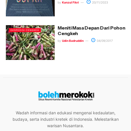
by
Kanzul Fikri
20/11/2023
Meniti Masa Depan Dari Pohon
EKSPEDISI CENGKEH
Cengkeh
by
Udin Badruddin
04/09/2017
Wadah informasi dan edukasi mengenai kedaulatan,
budaya, serta industri kretek di Indonesia. Melestarikan
warisan Nusantara.