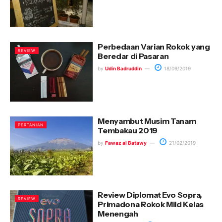
Perbedaan Varian Rokok yang
REVIEW
Beredar di Pasaran
by
Udin Badruddin
18/09/2019
Menyambut Musim Tanam
PERTANIAN
Tembakau 2019
by
Fawaz al Batawy
21/02/2019
Review Diplomat Evo Sopra,
REVIEW
Primadona Rokok Mild Kelas
Menengah