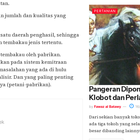
tan.
PERTANIAN
n jumlah dan kualitas yang
 satu daerah penghasil, sehingga
 tembakau jenis tertentu.
 tembakau oleh pabrikan.
apkan pada sistem kemitraan
rmasalahan yang ada di hulu
isir. Dan yang paling penting
ya (petani-pabrikan).
Pangeran Dipon
Klobot dan Per
by
Fawaz al Batawy
16
Dari sekian banyak tok
ek
ada tiga tokoh yang sel
besar dibanding lainnya t