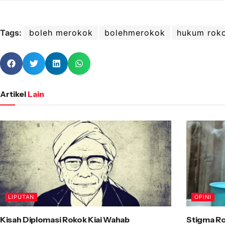
Tags:
boleh merokok
bolehmerokok
hukum rok
Artikel
Lain
LIPUTAN
OPINI
Kisah Diplomasi Rokok Kiai Wahab
Stigma Ro