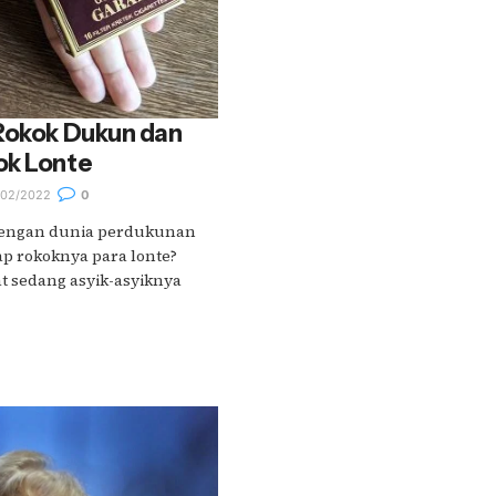
 Rokok Dukun dan
ok Lonte
02/2022
0
 dengan dunia perdukunan
p rokoknya para lonte?
t sedang asyik-asyiknya