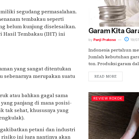
emiliki segudang permasalahan.
menanam tembakau seperti
ng belum kunjung diselesaikan.
Garam Kita
Gar
i Hasil Tembakau (IHT) ini
by
Panji Prakoso
19/07
Indonesia pertahun men
Jumlah kebutuhan garam
ton. Produksi garam dala
naman yang sangat ditentukan
kau sebenarnya merupakan suatu
READ MORE
ruk atau bahkan gagal sama
REVIEW ROKOK
a yang panjang di mana posisi-
k tak sehat, khususnya yang
engkulak).
gakibatkan petani dan industri
isiko ini juga nantinya akan