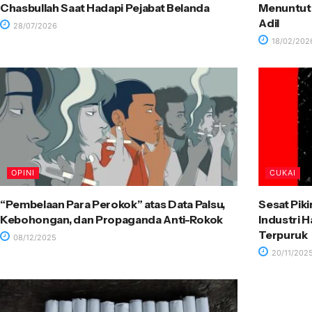
Chasbullah Saat Hadapi Pejabat Belanda
Menuntut 
Adil
28/07/2026
18/02/202
OPINI
CUKAI
“Pembelaan Para Perokok” atas Data Palsu,
Sesat Pik
Kebohongan, dan Propaganda Anti-Rokok
Industri 
Terpuruk
08/12/2025
20/11/202