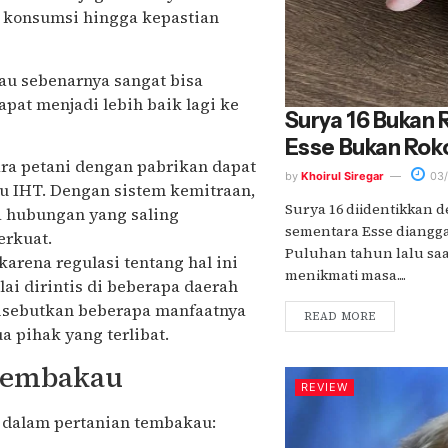
k konsumsi hingga kepastian
au sebenarnya sangat bisa
apat menjadi lebih baik lagi ke
Surya 16 Bukan
Esse Bukan Rok
ara petani dengan pabrikan dapat
by
Khoirul Siregar
03/
lu IHT. Dengan sistem kemitraan,
Surya 16 diidentikkan
a hubungan yang saling
sementara Esse diangga
rkuat.
Puluhan tahun lalu saa
arena regulasi tentang hal ini
menikmati masa....
i dirintis di beberapa daerah
disebutkan beberapa manfaatnya
READ MORE
a pihak yang terlibat.
 Tembakau
REVIEW
n dalam pertanian tembakau: