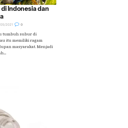
di Indonesia dan
ya
05/2021
0
au tumbuh subur di
au itu memiliki ragam
dupan masyarakat. Menjadi
....