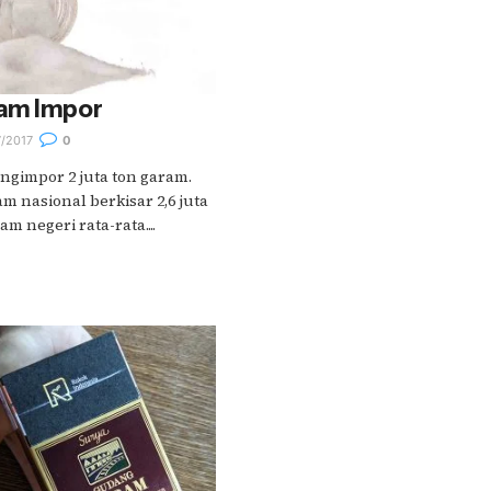
am Impor
/2017
0
gimpor 2 juta ton garam.
 nasional berkisar 2,6 juta
m negeri rata-rata....