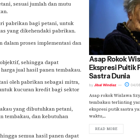
tani, sesuai jumlah dan mutu
kan.
i pabrikan bagi petani, untuk
tas yang dikehendaki pabrikan.
 dalam proses implementasi dan
Asap Rokok Wis
bjektif, sehingga dapat
Ekspresi Puitik
harga jual hasil panen tembakau.
Sastra Dunia
tasi oleh pabrikan sebagai mitra,
by
Jibal Windiaz
04/0
tuk kucuran kredit bagi sektor
Asap rokok Wislawa Szy
tembakau terlinting yan
akau yang dibutuhkan petani,
ekspresi putik sastra y
han tembakau, dan kebutuhan
waktu,....
READ MORE
sehingga semua hasil panen dapat