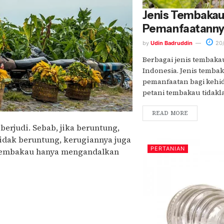
Jenis Tembakau 
Pemanfaatann
by
Udin Badruddin
20/
Berbagai jenis tembak
Indonesia. Jenis tembak
pemanfaatan bagi kehi
petani tembakau tidaklah
READ MORE
rjudi. Sebab, jika beruntung,
 tidak beruntung, kerugiannya juga
PERTANIAN
n tembakau hanya mengandalkan