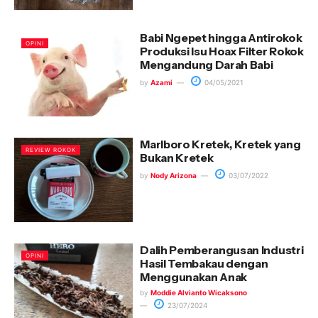
Babi Ngepet hingga Antirokok
OPINI
Produksi Isu Hoax Filter Rokok
Mengandung Darah Babi
by
Azami
04/05/2021
Marlboro Kretek, Kretek yang
REVIEW ROKOK
Bukan Kretek
by
Nody Arizona
03/07/2022
Dalih Pemberangusan Industri
OPINI
Hasil Tembakau dengan
Menggunakan Anak
by
Moddie Alvianto Wicaksono
23/07/2024