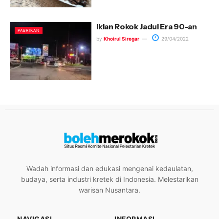
Iklan Rokok Jadul Era 90-an
PABRIKAN
by
Khoirul Siregar
29/04/2022
Wadah informasi dan edukasi mengenai kedaulatan,
budaya, serta industri kretek di Indonesia. Melestarikan
warisan Nusantara.
NAVIGASI
INFORMASI