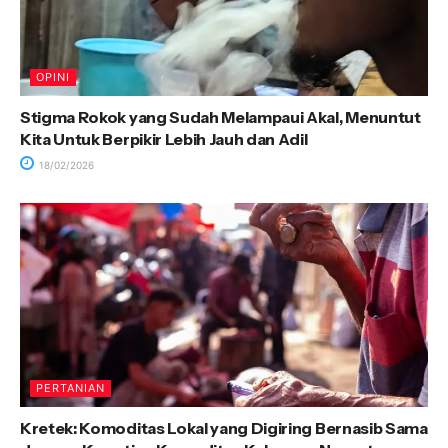
OPINI
Stigma Rokok yang Sudah Melampaui Akal, Menuntut
Kita Untuk Berpikir Lebih Jauh dan Adil
18/02/2026
PERTANIAN
Kretek: Komoditas Lokal yang Digiring Bernasib Sama