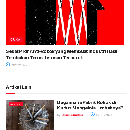
CUKAI
Sesat Pikir Anti-Rokok yang Membuat Industri Hasil
Tembakau Terus-terusan Terpuruk
20/11/2025
Artikel Lain
Bagaimana Pabrik Rokok di
REVIEW
Kudus Mengelola Limbahnya?
by
Udin Badruddin
22/02/2021