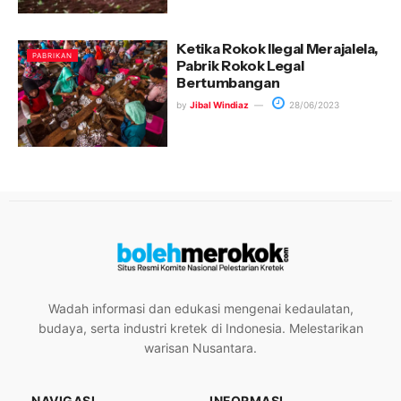
Ketika Rokok Ilegal Merajalela,
PABRIKAN
Pabrik Rokok Legal
Bertumbangan
by
Jibal Windiaz
28/06/2023
Wadah informasi dan edukasi mengenai kedaulatan,
budaya, serta industri kretek di Indonesia. Melestarikan
warisan Nusantara.
NAVIGASI
INFORMASI