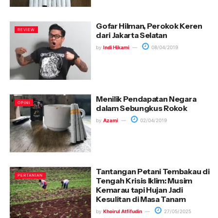
Gofar Hilman, Perokok Keren
REVIEW
dari Jakarta Selatan
by
Indi Hikami
08/04/2019
Menilik Pendapatan Negara
OPINI
dalam Sebungkus Rokok
by
Azami
02/04/2019
Tantangan Petani Tembakau di
PERTANIAN
Tengah Krisis Iklim: Musim
Kemarau tapi Hujan Jadi
Kesulitan di Masa Tanam
by
Khoirul Atfifudin
27/05/2025