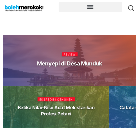
REVIEW
Menyepi di Desa Munduk
EKSPEDISI CENGKEH
Ketika Nilai-Nilai Adat Melestarikan
Catatan 
Profesi Petani