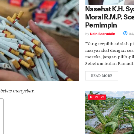
Nasehat K.H. Sy
Moral R.M.P. So
Pemimpin
by
Udin Badruddin
04/
"Yang terpilih adalah 
masyarakat dengan sead
mereka, jangan pilih-p
Sebelum bulan Ramadhan,
READ MORE
g bebas menyebar.
REVIEW