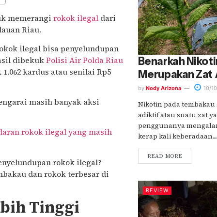
ntuk memerangi
rokok ilegal
dari
lauan Riau.
okok ilegal bisa penyelundupan
asil dibekuk
Polisi Air Polda Riau
Benarkah Nikot
1.062 kardus atau senilai Rp5
Merupakan Zat 
by
Nody Arizona
10/1
tengarai masih banyak aksi
Nikotin pada tembakau s
adiktif atau suatu zat
penggunanya mengalam
daran rokok ilegal yang masih
kerap kali keberadaan....
READ MORE
enyelundupan rokok ilegal?
mbakau dan rokok terbesar di
REVIEW
ebih Tinggi