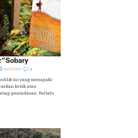
k”
Sobary
19/07/2017
0
publik ini yang menapaki
arkan kritik atau
tiap penindasan. Terlalu