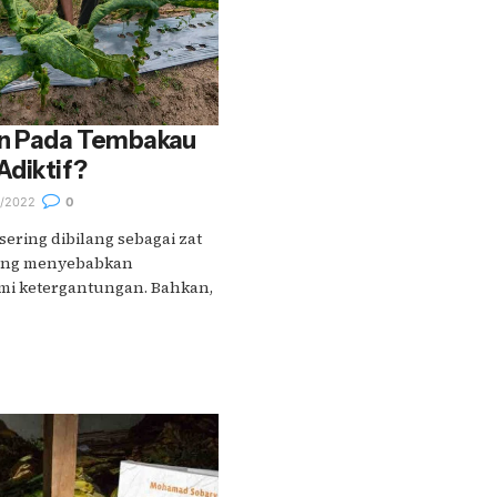
in Pada Tembakau
Adiktif?
0/2022
0
ering dibilang sebagai zat
 yang menyebabkan
i ketergantungan. Bahkan,