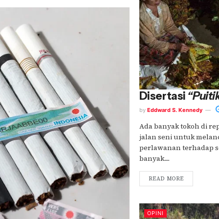
Disertasi
“Puiti
by
Eddward S. Kennedy
Ada banyak tokoh di re
jalan seni untuk melanc
perlawanan terhadap se
banyak.....
READ MORE
OPINI