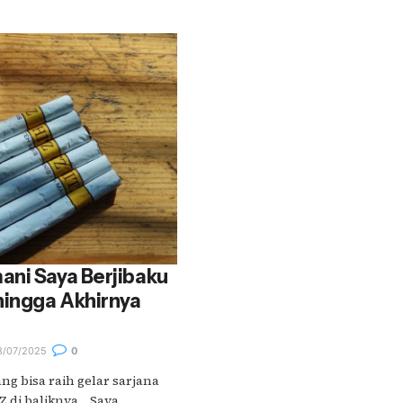
ani Saya Berjibaku
hingga Akhirnya
/07/2025
0
ang bisa raih gelar sarjana
Z di baliknya… Saya