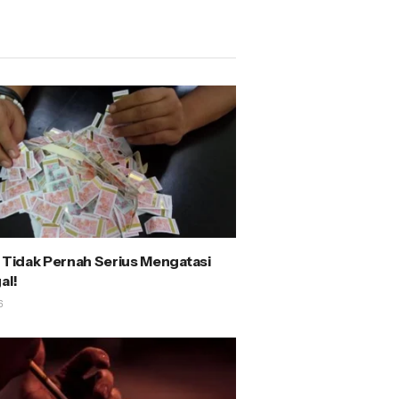
i Tidak Pernah Serius Mengatasi
al!
6