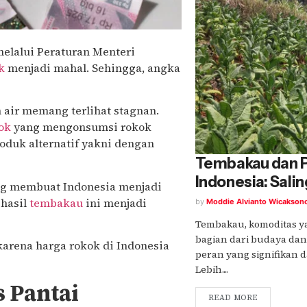
elalui Peraturan Menteri
k
menjadi mahal. Sehingga, angka
h air memang terlihat stagnan.
ok
yang mengonsumsi rokok
oduk alternatif yakni dengan
Tembakau dan 
Indonesia: Sali
ng membuat Indonesia menjadi
ghasil
tembakau
ini menjadi
by
Moddie Alvianto Wicakson
Tembakau, komoditas y
bagian dari budaya dan
karena harga rokok di Indonesia
peran yang signifikan 
Lebih....
 Pantai
READ MORE