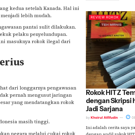
ang kedua setelah Kanada. Hal ini
 menjadi lebih mudah.
REVIEW ROKOK
gawasan pantai sulit dilakukan.
bekuk pelaku penyelundupan.
ani masuknya rokok ilegal dari
erius
lihat dari longgarnya pengawasan
Rokok HITZ Tem
tidak pernah mengusut jaringan
dengan Skripsi 
 besar yang mendatangkan rokok
Jadi Sarjana
by
Khoirul Atfifudin
08
donesia masih tinggi.
Ini adalah cerita saya y
kan negara melalui cukai rokok
dengan andil rokok HIT