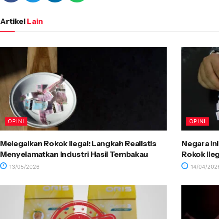
Artikel
Lain
OPINI
OPINI
Melegalkan Rokok Ilegal: Langkah Realistis
Negara In
Menyelamatkan Industri Hasil Tembakau
Rokok Ileg
13/05/2026
14/04/202