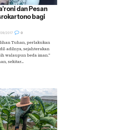
a’roni dan Pesan
srokartono bagi
09/2017
0
pilihan Tuhan, perlakukan
il-adilnya, sejahterakan
ilih walaupun beda iman."
 sekitar....