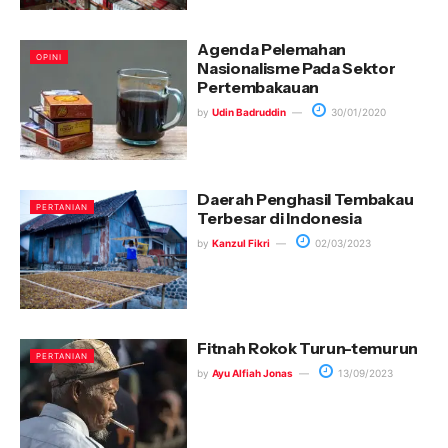
Agenda Pelemahan
OPINI
Nasionalisme Pada Sektor
Pertembakauan
by
Udin Badruddin
30/01/2020
Daerah Penghasil Tembakau
PERTANIAN
Terbesar di Indonesia
by
Kanzul Fikri
02/03/2023
Fitnah Rokok Turun-temurun
PERTANIAN
by
Ayu Alfiah Jonas
13/09/2023