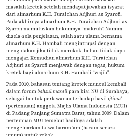
masalah kretek setelah mendapat jawaban isyarat
dari almarhum K.H. Turaichan Adjhuri as Syarofi.
Pada akhirnya almarhum K.H. Turaichan Adjhuri as
Syarofi memutuskan hukumnya “makruh”. Namun
disela-sela penjelasan, salah satu ulama bernama
almarhum K.H. Hambali mengintrupsi dengan
mengatakan jika tidak merokok, beliau tidak dapat
mengajar. Kemudian almarhum K.H. Turaichan
Adjhuri as Syarofi menjawab dengan tegas, hukum
kretek bagi almarhum K.H. Hambali “wajib”.
Pada 2010, bahasan tentang kretek muncul kembali
dalam forum
bahsul masail
para kiai NU di Surabaya,
sebagai bentuk perlawanan terhadap hasil
ijtima’
(pertemuan) anggota Majlis Ulama Indonesia (MUI)
di Padang Panjang Sumatra Barat, tahun 2009. Dalam
pertemuan MUI tersebut hasilnya adalah
mengeluarkan fatwa haram ‘am (haram secara
umum) untuk rokok.