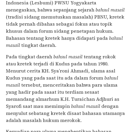
Indonesia (Lesbumi) PWNU Yogyakarta
menegaskan, bahwa sepanjang sejarah
bahsul masail
(tradisi sidang memutuskan masalah) PBNU, kretek
tidak pernah dibahas sebagai fokus atau topik
khusus dalam forum sidang penetapan hukum.
Bahasan tentang kretek hanya didapati pada
bahsul
masail
tingkat daerah.
Pada tingkat daerah
bahsul masail
tentang rokok
atau kretek terjadi di Kudus pada tahun 1980.
Menurut cerita KH. Sya’roni Ahmadi, ulama asal
Kudus yang pada saat itu ada dalam forum
bahsul
masail
tersebut, menceritakan bahwa para ulama
yang hadir pada saaat itu terdiam sesaat
memandang almarhum K.H. Turaichan Adjhuri as
Syarofi saat mau memimpin
bahsul masail
dengan
menyulut sebatang kretek disaat bahasan utamanya
adalah masalah hukum merokok.
Kemudian para ulama menghentikan bahasan