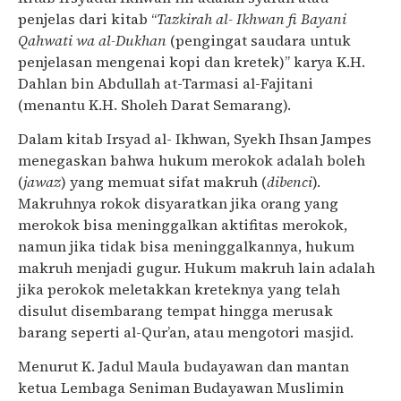
penjelas dari kitab “
Tazkirah al- Ikhwan fi Bayani
Qahwati wa al-Dukhan
(pengingat saudara untuk
penjelasan mengenai kopi dan kretek)” karya K.H.
Dahlan bin Abdullah at-Tarmasi al-Fajitani
(menantu K.H. Sholeh Darat Semarang).
Dalam kitab Irsyad al- Ikhwan, Syekh Ihsan Jampes
menegaskan bahwa hukum merokok adalah boleh
(
jawaz
) yang memuat sifat makruh (
dibenci
).
Makruhnya rokok disyaratkan jika orang yang
merokok bisa meninggalkan aktifitas merokok,
namun jika tidak bisa meninggalkannya, hukum
makruh menjadi gugur. Hukum makruh lain adalah
jika perokok meletakkan kreteknya yang telah
disulut disembarang tempat hingga merusak
barang seperti al-Qur’an, atau mengotori masjid.
Menurut K. Jadul Maula budayawan dan mantan
ketua Lembaga Seniman Budayawan Muslimin