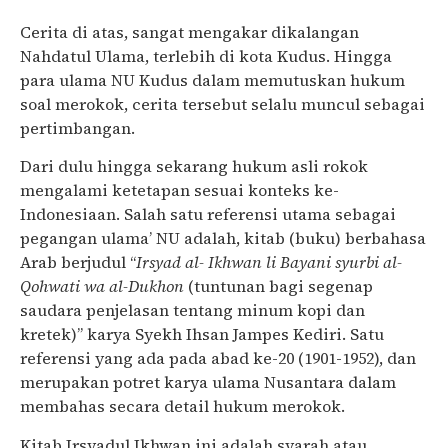
Cerita di atas, sangat mengakar dikalangan
Nahdatul Ulama, terlebih di kota Kudus. Hingga
para ulama NU Kudus dalam memutuskan hukum
soal merokok, cerita tersebut selalu muncul sebagai
pertimbangan.
Dari dulu hingga sekarang hukum asli rokok
mengalami ketetapan sesuai konteks ke-
Indonesiaan. Salah satu referensi utama sebagai
pegangan ulama’ NU adalah, kitab (buku) berbahasa
Arab berjudul “
Irsyad al- Ikhwan li Bayani syurbi al-
Qohwati wa al-Dukhon
(tuntunan bagi segenap
saudara penjelasan tentang minum kopi dan
kretek)” karya Syekh Ihsan Jampes Kediri. Satu
referensi yang ada pada abad ke-20 (1901-1952), dan
merupakan potret karya ulama Nusantara dalam
membahas secara detail hukum merokok.
Kitab Irsyadul Ikhwan ini adalah syarah atau