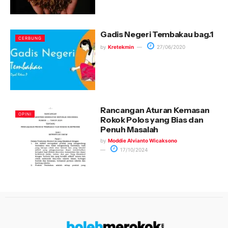
Gadis Negeri Tembakau bag.1
CERBUNG
by
Kretekmin
27/06/2020
Rancangan Aturan Kemasan
OPINI
Rokok Polos yang Bias dan
Penuh Masalah
by
Moddie Alvianto Wicaksono
17/10/2024