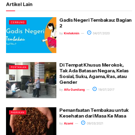
Artikel Lain
Gadis Negeri Tembakau: Bagian
CERBUNG
2
by
Kretekmin
04/07/2020
Di Tempat Khusus Merokok,
PERTANIAN
Tak Ada Batasan Negara, Kelas
Sosial, Suku, Agama, Ras, atau
Gender
by
Alfa Gumilang
19/07/2017
Pemanfaatan Tembakau untuk
PABRIKAN
Kesehatan dari Masa Ke Masa
by
Azami
09/03/2021