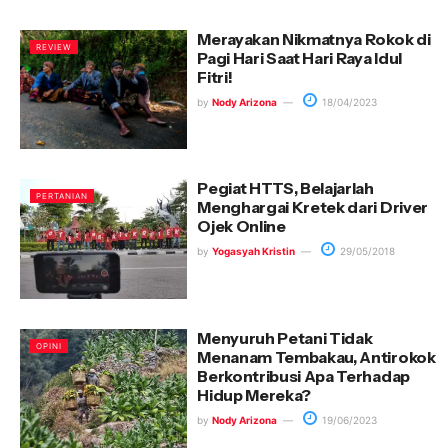
Merayakan Nikmatnya Rokok di
REVIEW
Pagi Hari Saat Hari Raya Idul
Fitri!
by
Nody Arizona
18/04/2023
Pegiat HTTS, Belajarlah
PERTANIAN
Menghargai Kretek dari Driver
Ojek Online
by
Yogasyah Kristin
29/05/2018
Menyuruh Petani Tidak
OPINI
Menanam Tembakau, Antirokok
Berkontribusi Apa Terhadap
Hidup Mereka?
by
Nody Arizona
19/06/2023