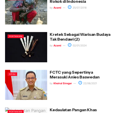
Rokok di Indonesia
by
Azami
25/07/2018
Kretek Sebagai Warisan Budaya
PERTANIAN
Tak Bendawi (2)
by
Azami
02/01/2024
FCTC yang Sepertinya
OPINI
Merasuki Anies Baswedan
by
Khoirul Siregar
22/06/2021
Kedaulatan Pangan Khas
PERTANIAN