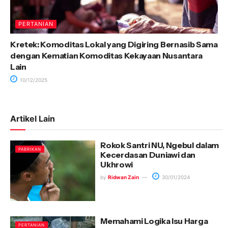
PERTANIAN
Kretek: Komoditas Lokal yang Digiring Bernasib Sama
dengan Kematian Komoditas Kekayaan Nusantara
Lain
10/12/2025
Artikel Lain
Rokok Santri NU, Ngebul dalam
PABRIKAN
Kecerdasan Duniawi dan
Ukhrowi
by
Ridwan Zain
30/01/2024
Memahami Logika Isu Harga
PERTANIAN