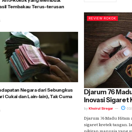
ir Anti-Rokok yang Membuat
Hasil Tembakau Terus-terusan
REVIEW ROKOK
5
ndapatan Negara dari Sebungkus
Djarum 76 Madu
i Cukai dan Lain-lain), Tak Cuma
Inovasi Sigaret
by
Khoirul Siregar
03/
5
Djarum 76 Madu Hitam a
sigaret kretek tangan.
pikiran manusia yang m