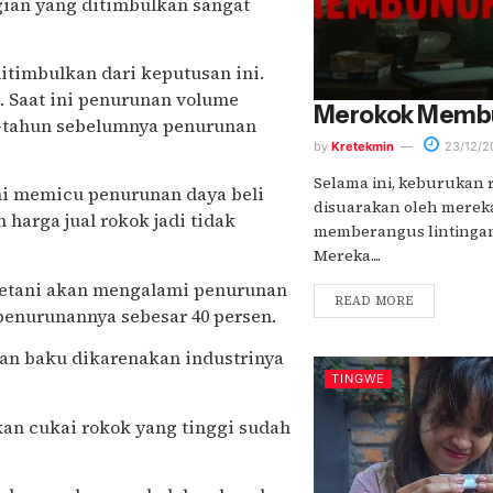
ian yang ditimbulkan sangat
itimbulkan dari keputusan ini.
. Saat ini penurunan volume
Merokok Memb
un-tahun sebelumnya penurunan
by
Kretekmin
23/12/2
Selama ini, keburukan 
ni memicu penurunan daya beli
disuarakan oleh merek
arga jual rokok jadi tidak
memberangus lintingan 
Mereka....
petani akan mengalami penurunan
READ MORE
penurunannya sebesar 40 persen.
an baku dikarenakan industrinya
TINGWE
kan cukai rokok yang tinggi sudah