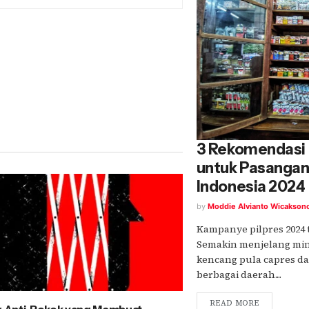
3 Rekomendasi
untuk Pasanga
Indonesia 2024
by
Moddie Alvianto Wicakson
Kampanye pilpres 2024 
Semakin menjelang min
kencang pula capres da
berbagai daerah....
READ MORE