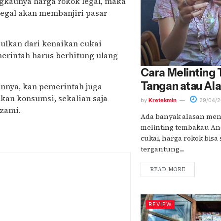
gkaunya harga rokok legal, maka
legal akan membanjiri pasar
ulkan dari kenaikan cukai
erintah harus berhitung ulang
Cara Melinting
Tangan atau Ala
nnya, kan pemerintah juga
kan konsumsi, sekalian saja
by
Kretekmin
29/04/2
Azami.
Ada banyak alasan men
melinting tembakau And
cukai, harga rokok bisa
tergantung....
READ MORE
REVIEW