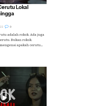
Cerutu Lokal
hingga
022
0
utu adalah rokok. Ada juga
cerutu. Bukan rokok.
engenai apakah cerutu....