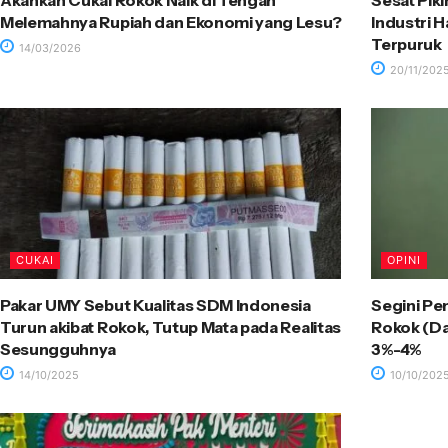
Akankah Cukai Rokok Naik di Tengah
Sesat Pik
Melemahnya Rupiah dan Ekonomi yang Lesu?
Industri 
Terpuruk
14/03/2026
20/11/202
CUKAI
OPINI
Pakar UMY Sebut Kualitas SDM Indonesia
Segini Pe
Turun akibat Rokok, Tutup Mata pada Realitas
Rokok (Dar
Sesungguhnya
3%-4%
14/10/2025
10/10/202