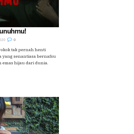
unuhmu!
020
0
rokok tak pernah henti
a yang senantiasa bernafsu
emas hijau dari dunia.