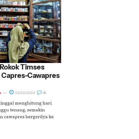
 Rokok Timses
n Capres-Cawapres
o
03/02/2024
0
tinggal menghitung hari.
ggu tenang, semakin
n cawapres bergerilya ke