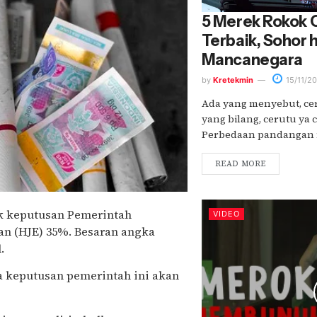
5 Merek Rokok 
Terbaik, Sohor 
Mancanegara
by
Kretekmin
15/11/2
Ada yang menyebut, cer
yang bilang, cerutu ya 
Perbedaan pandangan m
READ MORE
ak keputusan Pemerintah
VIDEO
an (HJE) 35%. Besaran angka
.
keputusan pemerintah ini akan