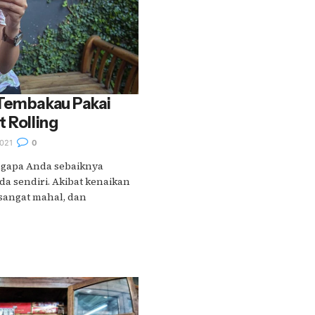
 Tembakau Pakai
t Rolling
021
0
gapa Anda sebaiknya
a sendiri. Akibat kenaikan
 sangat mahal, dan