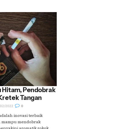
 Hitam, Pendobrak
 Kretek Tangan
02/2022
0
dalah inovasi terbaik
 Ia mampu mendobrak
enyakini aromatik rokok