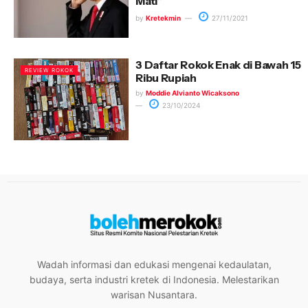
Mati”
by
Kretekmin
27/11/2021
3 Daftar Rokok Enak di Bawah 15
REVIEW ROKOK
Ribu Rupiah
by
Moddie Alvianto Wicaksono
23/10/2024
Wadah informasi dan edukasi mengenai kedaulatan,
budaya, serta industri kretek di Indonesia. Melestarikan
warisan Nusantara.