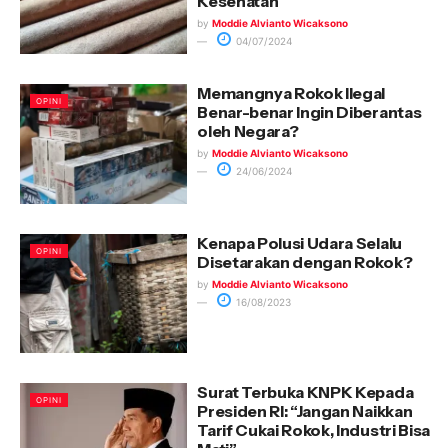
Kesehatan
by
Moddie Alvianto Wicaksono
04/07/2024
Memangnya Rokok Ilegal
OPINI
Benar-benar Ingin Diberantas
oleh Negara?
by
Moddie Alvianto Wicaksono
24/06/2024
Kenapa Polusi Udara Selalu
OPINI
Disetarakan dengan Rokok?
by
Moddie Alvianto Wicaksono
16/08/2023
Surat Terbuka KNPK Kepada
OPINI
Presiden RI: “Jangan Naikkan
Tarif Cukai Rokok, Industri Bisa