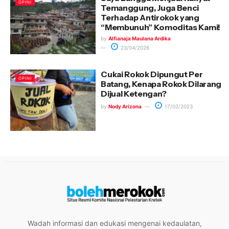
OPINI
Temanggung, Juga Benci
Terhadap Antirokok yang
“Membunuh” Komoditas Kami!
by
Alfianaja Maulana Ardika
23/04/2026
Cukai Rokok Dipungut Per
OPINI
Batang, Kenapa Rokok Dilarang
Dijual Ketengan?
by
Nody Arizona
17/02/2023
Wadah informasi dan edukasi mengenai kedaulatan,