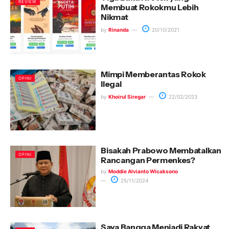
REVIEW
Membuat Rokokmu Lebih
Nikmat
by
Rinanda
20/10/2021
Mimpi Memberantas Rokok
OPINI
Ilegal
by
Khoirul Siregar
22/02/2023
Bisakah Prabowo Membatalkan
OPINI
Rancangan Permenkes?
by
Moddie Alvianto Wicaksono
25/11/2024
Saya Bangga Menjadi Rakyat