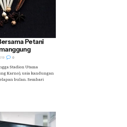
Bersama Petani
emanggung
019
0
angga Stadion Utama
ung Karno), usia kandungan
lapan bulan. Sembari