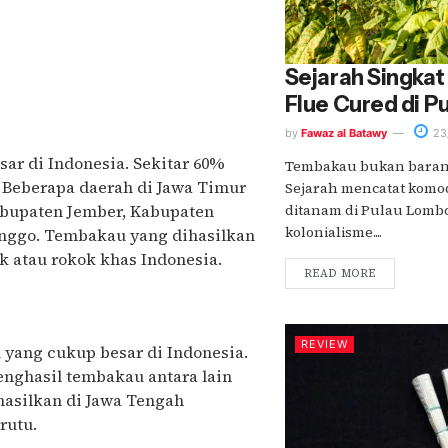
Sejarah Singkat
Flue Cured di 
by
Fawaz al Batawy
23
ar di Indonesia. Sekitar 60%
Tembakau bukan barang
. Beberapa daerah di Jawa Timur
Sejarah mencatat komod
abupaten Jember, Kabupaten
ditanam di Pulau Lomb
kolonialisme....
nggo. Tembakau yang dihasilkan
 atau rokok khas Indonesia.
READ MORE
REVIEW
yang cukup besar di Indonesia.
enghasil tembakau antara lain
asilkan di Jawa Tengah
rutu.