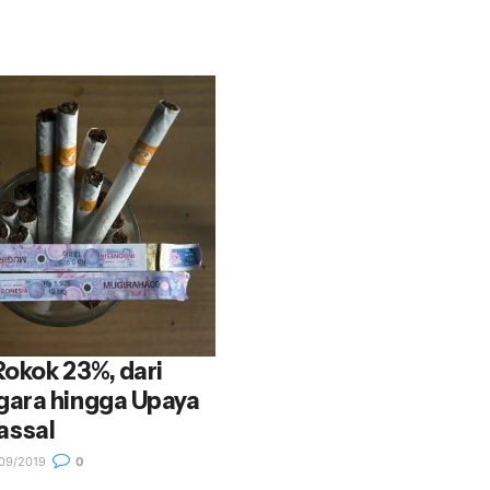
okok 23%, dari
ara hingga Upaya
assal
09/2019
0