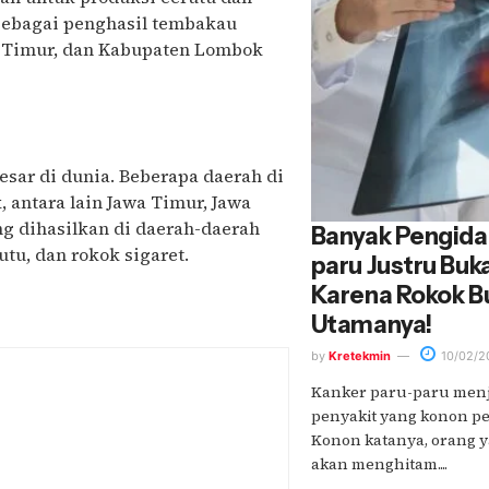
 sebagai penghasil tembakau
 Timur, dan Kabupaten Lombok
sar di dunia. Beberapa daerah di
 antara lain Jawa Timur, Jawa
g dihasilkan di daerah-daerah
Banyak Pengida
tu, dan rokok sigaret.
paru Justru Buk
Karena Rokok B
Utamanya!
by
Kretekmin
10/02/2
Kanker paru-paru menja
penyakit yang konon p
Konon katanya, orang 
akan menghitam....