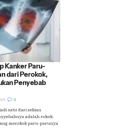
p Kanker Paru-
an dari Perokok,
ukan Penyebab
025
0
di satu dari sekian
enyebabnya adalah rokok.
yang merokok paru-parunya