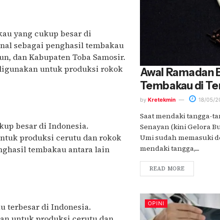
kau yang cukup besar di
enal sebagai penghasil tembakau
un, dan Kabupaten Toba Samosir.
digunakan untuk produksi rokok
Awal Ramadan 
Tembakau di T
by
Kretekmin
18/05/2
Saat mendaki tangga-t
up besar di Indonesia.
Senayan (kini Gelora B
ntuk produksi cerutu dan rokok
Umi sudah memasuki de
mendaki tangga,....
nghasil tembakau antara lain
READ MORE
OPINI
 terbesar di Indonesia.
n untuk produksi cerutu dan