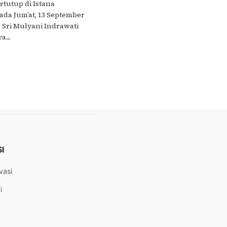
rtutup di Istana
ada Jum’at, 13 September
 Sri Mulyani Indrawati
...
I
vasi
i