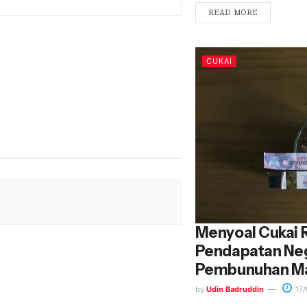
READ MORE
CUKAI
Menyoal Cukai R
Pendapatan Neg
Pembunuhan M
by
Udin Badruddin
17/