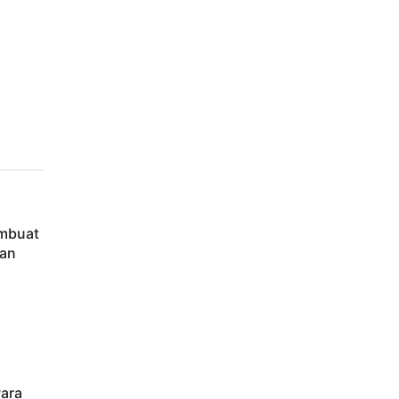
embuat
tan
ara