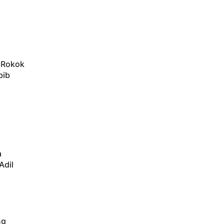
h Rokok
bib
a
Adil
ng