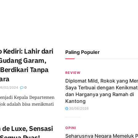
Kediri: Lahir dari
Paling Populer
 Gudang Garam,
 Berdikari Tanpa
REVIEW
ara
Diplomat Mild, Rokok yang M
Saya Terbuai dengan Kenikma
16/02/2024
0
dan Harganya yang Ramah di
 menjadi Kepala Departemen
Kantong
jok adalah bisa menikmati
30/06/2026
de Luxe, Sensasi
OPINI
Seharusnya Negara Memeluk P
n Semua Puas!