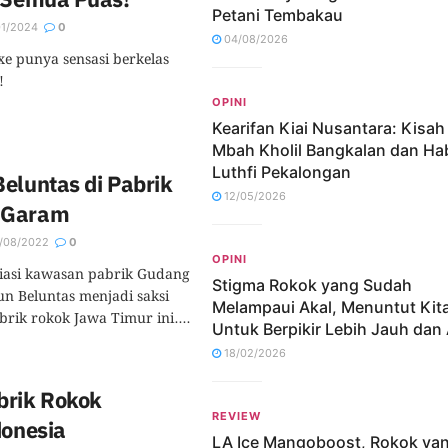
Petani Tembakau
01/2024
0
04/08/2026
 punya sensasi berkelas
!
OPINI
Kearifan Kiai Nusantara: Kisa
Mbah Kholil Bangkalan dan Ha
Luthfi Pekalongan
eluntas di Pabrik
12/05/2026
 Garam
/08/2022
0
OPINI
iasi kawasan pabrik Gudang
Stigma Rokok yang Sudah
n Beluntas menjadi saksi
Melampaui Akal, Menuntut Kit
brik rokok Jawa Timur ini....
Untuk Berpikir Lebih Jauh dan 
18/02/2026
brik Rokok
REVIEW
donesia
LA Ice Mangoboost, Rokok ya