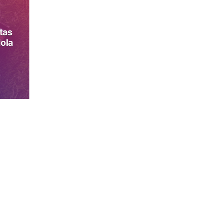
tas
ola