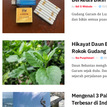
by
Ibil S Widodo
10/
Gudang Garam de Luxe
dan bikin semua puas
Hikayat Daun B
Rokok Gudang
by
Ika Puspitasari
09
Daun Beluntas mengh
Garam sejak dulu. Dau
sejarah perjalanan pa
Mengenal 3 Pa
Terbesar di In