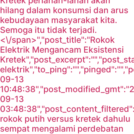
Kretek perlahan-lahan akan
hilang dalam konsumsi dan arus
kebudayaan masyarakat kita.
Semoga itu tidak terjadi.
<\/span>","post_title":"Rokok
Elektrik Mengancam Eksistensi
Kretek","post_excerpt":"","post_s
elektrik","to_ping":"","pinged":""
09-13
10:48:38","post_modified_gmt":"
09-13
03:48:38","post_content_filtered"
rokok putih versus kretek dahulu
sempat mengalami perdebatan