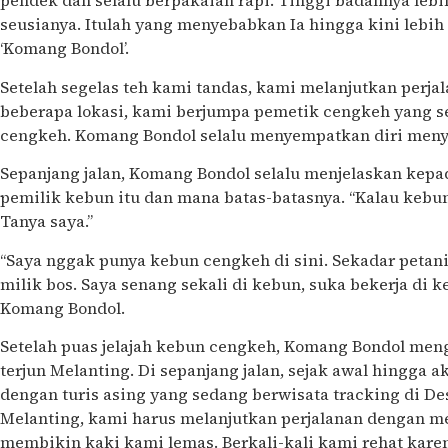
pendek dan selalu berpakaian rapi. Tinggi badannya leb
seusianya. Itulah yang menyebabkan Ia hingga kini lebih s
‘Komang Bondol’.
Setelah segelas teh kami tandas, kami melanjutkan perja
beberapa lokasi, kami berjumpa pemetik cengkeh yang
cengkeh. Komang Bondol selalu menyempatkan diri menya
Sepanjang jalan, Komang Bondol selalu menjelaskan kepad
pemilik kebun itu dan mana batas-batasnya. “Kalau kebun
Tanya saya.”
“Saya nggak punya kebun cengkeh di sini. Sekadar petan
milik bos. Saya senang sekali di kebun, suka bekerja di 
Komang Bondol.
Setelah puas jelajah kebun cengkeh, Komang Bondol meng
terjun Melanting. Di sepanjang jalan, sejak awal hingga 
dengan turis asing yang sedang berwisata tracking di De
Melanting, kami harus melanjutkan perjalanan dengan m
membikin kaki kami lemas. Berkali-kali kami rehat karen