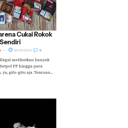
arena Cukai Rokok
 Sendiri
o
30/10/2024
0
Ilegal melibatkan banyak
 Satpol PP hingga para
ya, gitu-gitu aja. Temuan....