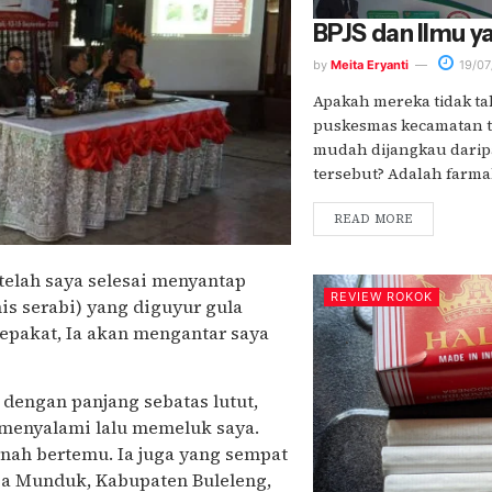
BPJS dan Ilmu y
by
Meita Eryanti
19/07
Apakah mereka tidak t
puskesmas kecamatan t
mudah dijangkau dari
tersebut? Adalah farmak
READ MORE
telah saya selesai menyantap
REVIEW ROKOK
is serabi) yang diguyur gula
pakat, Ia akan mengantar saya
dengan panjang sebatas lutut,
 menyalami lalu memeluk saya.
ernah bertemu. Ia juga yang sempat
sa Munduk, Kabupaten Buleleng,