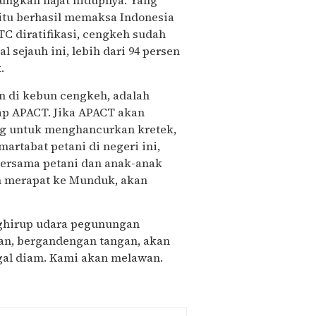
ngkan hajat hidupnya. Yang
itu berhasil memaksa Indonesia
TC diratifikasi, cengkeh sudah
 sejauh ini, lebih dari 94 persen
.
n di kebun cengkeh, adalah
ap APACT. Jika APACT akan
g untuk menghancurkan kretek,
tabat petani di negeri ini,
, bersama petani dan anak-anak
ah merapat ke Munduk, akan
ghirup udara pegunungan
n, bergandengan tangan, akan
gal diam. Kami akan melawan.