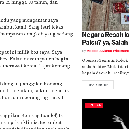
a 25 hingga 30 tahun, dan
mandu yang mengantar saya
ambut kami. Sang istri lekas
i hamparan cengkeh yang sedang
Negara Resah k
Palsu? ya, Salah
pat ini milik bos saya. Saya
by
Moddie Alvianto Wicakson
 bos. Kalau musim panen begini
Operasi Gempur Rokok 
ja merawat kebun.” Ujar Komang
stakeholder. Mulai dari
kepala daerah. Hasilnya, 
nal dengan panggilan Komang
READ MORE
lu Ia menikah, Ia kini memiliki
ahun, dan seorang lagi masih
LIPUTAN
anggilan ‘Komang Bondol’, Ia
penampilan klimis. Berambut