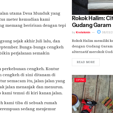
, jalan utama Desa Munduk yang
Rokok Halim: C
ratus meter kemudian kami
Gudang Garam
ng memang beririsan dengan tepi
by
Kretekmin
08/03/2
ung sejak akhir Juli lalu, dan
Rokok Halim memiliki ka
dengan Gudang Garam. R
September. Bunga-bunga cengkeh
alternatif merokok Gud
bikin perjalanan semakin
READ MORE
n perkebunan cengkeh. Kontur
 cengkeh di sini ditanam di
ur semacam itu, jalan-jalan yang
OPINI
nyak jalan menanjak dan menurun.
ami temui di kiri kanan jalan.
h kami tiba di sebuah rumah
 perempuan sedang menjemur