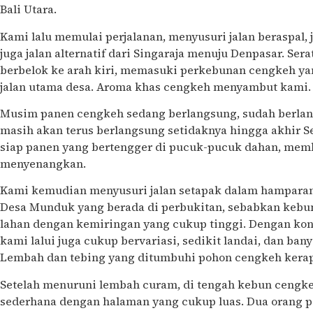
Bali Utara.
Kami lalu memulai perjalanan, menyusuri jalan beraspal
juga jalan alternatif dari Singaraja menuju Denpasar. Se
berbelok ke arah kiri, memasuki perkebunan cengkeh ya
jalan utama desa. Aroma khas cengkeh menyambut kami.
Musim panen cengkeh sedang berlangsung, sudah berlangs
masih akan terus berlangsung setidaknya hingga akhir 
siap panen yang bertengger di pucuk-pucuk dahan, mem
menyenangkan.
Kami kemudian menyusuri jalan setapak dalam hampara
Desa Munduk yang berada di perbukitan, sebabkan kebun
lahan dengan kemiringan yang cukup tinggi. Dengan kont
kami lalui juga cukup bervariasi, sedikit landai, dan ba
Lembah dan tebing yang ditumbuhi pohon cengkeh kerap k
Setelah menuruni lembah curam, di tengah kebun cengke
sederhana dengan halaman yang cukup luas. Dua orang