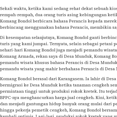
Sekali waktu, ketika kami sedang rehat dekat sebuah ki
rempah-rempah, dua orang turis asing kebingungan ketika
Komang Bondol berbicara bahasa Perancis kepada mereka
berbincang menggunakan bahasa Perancis, membikin say
Di kesempatan selanjutnya, Komang Bondol ganti berbinc
turis yang kami jumpai. Ternyata, selain sebagai petani
sehari-hari Komang Bondol juga menjadi pemandu wisata
Komang Armada, rekan saya di Desa Munduk, Komang Bond
pemandu wisata khusus bahasa Perancis di Desa Munduk. 
pemandu wisata yang mahir berbahasa Perancis di Desa
Komang Bondol berasal dari Karangasem. Ia lahir di Des
bermigrasi ke Desa Munduk ketika tanaman cengkeh se
permintaan tinggi untuk produksi rokok kretek. Itu terja
BPPC-nya menghancurkan harga jual cengkeh. Kini, keti
dan menjadi gantungan hidup banyak orang mulai dari pe
hingga pekerja pemetik cengkeh, Komang Bondol bersam
kembali optimis. Lagi-lagi, produksi rokok kretek yang 