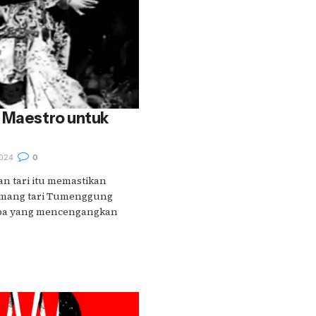
a Maestro untuk
024
0
n tari itu memastikan
emang tari Tumenggung
 apa yang mencengangkan