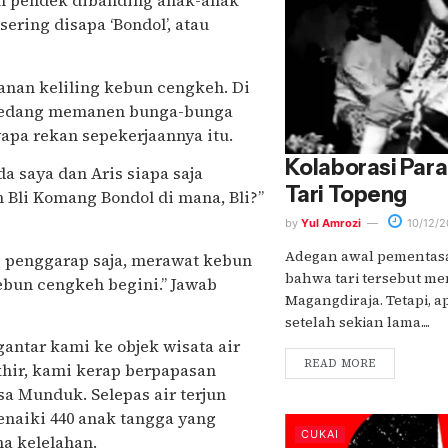
ih pendek dibanding anak-anak
ering disapa ‘Bondol’, atau
lanan keliling kebun cengkeh. Di
 sedang memanen bunga-bunga
pa rekan sepekerjaannya itu.
Kolaborasi Par
a saya dan Aris siapa saja
Tari Topeng
 Bli Komang Bondol di mana, Bli?”
by
Yul Amrozi
10/12/2
Adegan awal pementasa
i penggarap saja, merawat kebun
bahwa tari tersebut m
kebun cengkeh begini.” Jawab
Magangdiraja. Tetapi,
setelah sekian lama....
antar kami ke objek wisata air
READ MORE
akhir, kami kerap berpapasan
sa Munduk. Selepas air terjun
enaiki 440 anak tangga yang
CUKAI
a kelelahan.