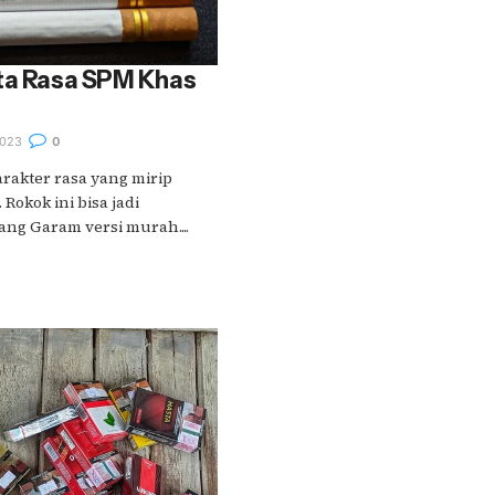
ita Rasa SPM Khas
023
0
rakter rasa yang mirip
okok ini bisa jadi
ang Garam versi murah....