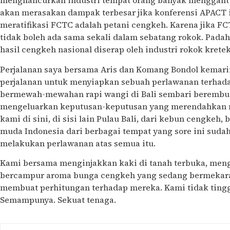
menghancurkan industri tempat orang banyak menggantu
akan merasakan dampak terbesar jika konferensi APACT 
meratifikasi FCTC adalah petani cengkeh. Karena jika FC
tidak boleh ada sama sekali dalam sebatang rokok. Padahal
hasil cengkeh nasional diserap oleh industri rokok kretek
Perjalanan saya bersama Aris dan Komang Bondol kemari
perjalanan untuk menyiapkan sebuah perlawanan terhad
bermewah-mewahan rapi wangi di Bali sembari berembu
mengeluarkan keputusan-keputusan yang merendahkan mar
kami di sini, di sisi lain Pulau Bali, dari kebun cengkeh
muda Indonesia dari berbagai tempat yang sore ini sud
melakukan perlawanan atas semua itu.
Kami bersama menginjakkan kaki di tanah terbuka, men
bercampur aroma bunga cengkeh yang sedang bermekara
membuat perhitungan terhadap mereka. Kami tidak ting
Semampunya. Sekuat tenaga.