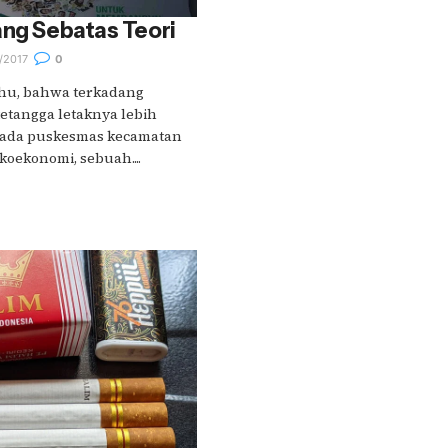
ang Sebatas Teori
/2017
0
ahu, bahwa terkadang
etangga letaknya lebih
pada puskesmas kecamatan
oekonomi, sebuah....