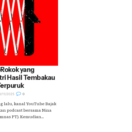
i-Rokok yang
ri Hasil Tembakau
Terpuruk
/11/2025
0
g lalu, kanal YouTube Bajak
an podcast bersama Nina
mnas PT). Kemudian....