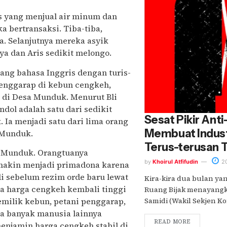
os yang menjual air minum dan
 bertransaksi. Tiba-tiba,
. Selanjutnya mereka asyik
a dan Aris sedikit melongo.
ang bahasa Inggris dengan turis-
 penggarap di kebun cengkeh,
 di Desa Munduk. Menurut Bli
ol adalah satu dari sedikit
Sesat Pikir Ant
Ia menjadi satu dari lima orang
Membuat Indust
 Munduk.
Terus-terusan 
a Munduk. Orangtuanya
by
Khoirul Atfifudin
20
makin menjadi primadona karena
di sebelum rezim orde baru lewat
Kira-kira dua bulan yan
ka harga cengkeh kembali tinggi
Ruang Bijak menayangk
milik kebun, petani penggarap,
Samidi (Wakil Sekjen Ko
a banyak manusia lainnya
READ MORE
menjamin harga cengkeh stabil di