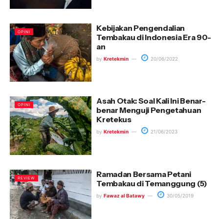
Kebijakan Pengendalian
OPINI
Tembakau di Indonesia Era 90-
an
by
Kretekmin
20/06/2022
Asah Otak: Soal Kali Ini Benar-
OPINI
benar Menguji Pengetahuan
Kretekus
by
Kretekmin
21/06/2023
Ramadan Bersama Petani
REVIEW
Tembakau di Temanggung (5)
by
Fawaz al Batawy
30/05/2019