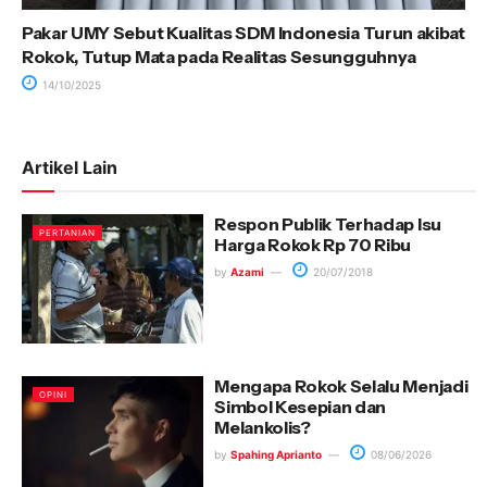
Pakar UMY Sebut Kualitas SDM Indonesia Turun akibat
Rokok, Tutup Mata pada Realitas Sesungguhnya
14/10/2025
Artikel Lain
Respon Publik Terhadap Isu
PERTANIAN
Harga Rokok Rp 70 Ribu
by
Azami
20/07/2018
Mengapa Rokok Selalu Menjadi
OPINI
Simbol Kesepian dan
Melankolis?
by
Spahing Aprianto
08/06/2026