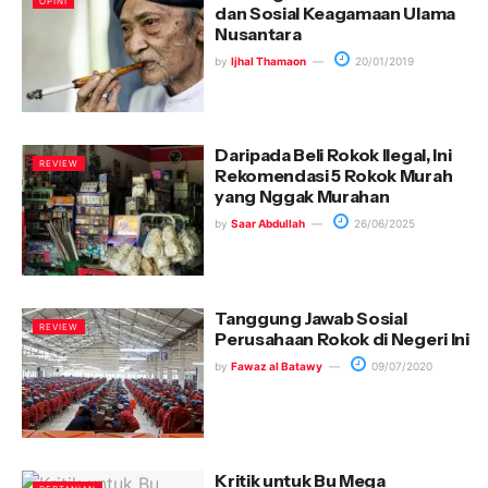
OPINI
dan Sosial Keagamaan Ulama
Nusantara
by
Ijhal Thamaon
20/01/2019
Daripada Beli Rokok Ilegal, Ini
REVIEW
Rekomendasi 5 Rokok Murah
yang Nggak Murahan
by
Saar Abdullah
26/06/2025
Tanggung Jawab Sosial
REVIEW
Perusahaan Rokok di Negeri Ini
by
Fawaz al Batawy
09/07/2020
Kritik untuk Bu Mega